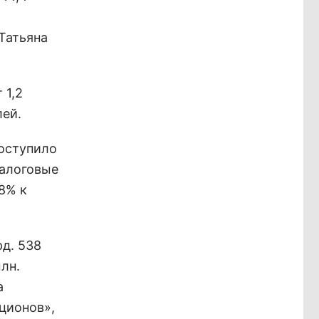
Татьяна
 1,2
лей.
поступило
налоговые
8% к
рд. 538
лн.
а
ционов»,