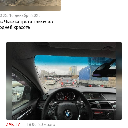
3:23, 10 декабря 2025
 Чите встретил зиму во
одней красоте
ZAB.TV
18:00, 20 марта