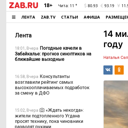
18+
Чита:
11 °
80.93
93.19
11.
ЛЕНТА
ZAB.TV
СТАТЬИ
АФИША
РАЗМЕЩЕ
14 ми
Лента
году
Погодные качели в
18:01, Вчера
Забайкалье: прогноз синоптиков на
Наталья Се
ближайшие выходные
Консультанты
16:58, Вчера
возглавили рейтинг самых
высокооплачиваемых подработок
за смену в ДФО
«Ждать некогда»:
15:02, Вчера
жители подтопленного Угдана
просят технику, пока чиновники
разводят руками