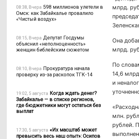
598 миллионов улетели в
млрд. руб
08:38, Вчера
Омск: как Забайкалье провалило
председа
«Чистый воздух»
Зеленска
Депутат Госдумы
08:15, Вчера
Она доба
объяснил «неполноценность»
млрд. ру
женщин библейским сюжетом
По слова
Прокуратура начала
08:10, Вчера
14,6 млрд
проверку из-за раскопок ТГК-14
и неналог
уточненн
Когда ждать денег?
19:02, 5 августа
Забайкалье — в списке регионов,
где бюджетники могут остаться без
«Расходна
выплат
млн. рубл
рублей. 
«Их масштаб может
17:30, 5 августа
выполнен
превысить весь наш опыт»: Осипов