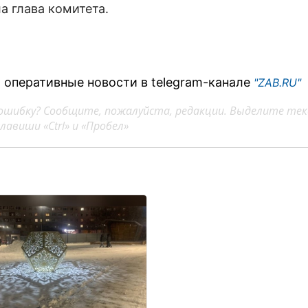
а глава комитета.
 оперативные новости в telegram-канале
"ZAB.RU"
ошибку? Сообщите, пожалуйста, редакции. Выделите тек
авиши «Ctrl» и «Пробел»