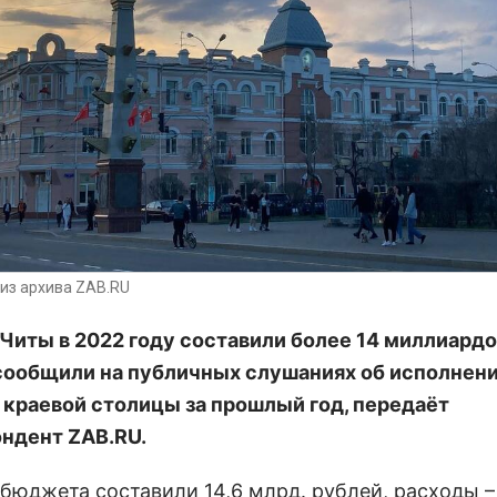
из архива ZAB.RU
Читы в 2022 году составили более 14 миллиардо
сообщили на публичных слушаниях об исполнен
краевой столицы за прошлый год, передаёт
ондент
ZAB
.
RU
.
бюджета составили 14,6 млрд. рублей, расходы –