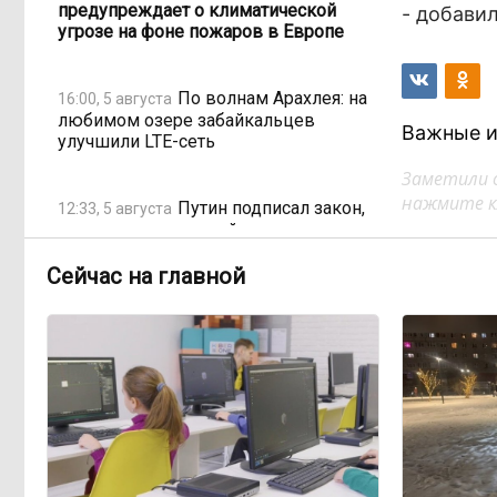
предупреждает о климатической
- добавил
угрозе на фоне пожаров в Европе
По волнам Арахлея: на
16:00, 5 августа
любимом озере забайкальцев
Важные и
улучшили LTE-сеть
Заметили 
нажмите кл
Путин подписал закон,
12:33, 5 августа
вдвое расширяющий основания для
выдворения мигрантов
Сейчас на главной
Читинская
12:32, 5 августа
администрация хочет
отремонтировать кабинет за 6,8
миллиона: что скрывает смета?
«Нефтемаркет»
11:47, 5 августа
отвечает: региональные власти
неточно изложили ситуацию с