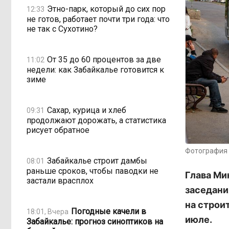
Этно-парк, который до сих пор
12:33
не готов, работает почти три года: что
не так с Сухотино?
От 35 до 60 процентов за две
11:02
недели: как Забайкалье готовится к
зиме
Сахар, курица и хлеб
09:31
продолжают дорожать, а статистика
рисует обратное
Фотография 
Забайкалье строит дамбы
08:01
раньше сроков, чтобы паводки не
Глава Ми
застали врасплох
заседани
на строи
Погодные качели в
18:01, Вчера
июле.
Забайкалье: прогноз синоптиков на