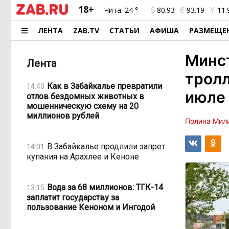
18+
Чита:
24 °
80.93
93.19
11.
ЛЕНТА
ZAB.TV
СТАТЬИ
АФИША
РАЗМЕЩЕ
Минст
Лента
тролл
Как в Забайкалье превратили
14:40
июле
отлов бездомных животных в
мошенническую схему на 20
миллионов рублей
Полина Мил
В Забайкалье продлили запрет
14:01
купания на Арахлее и Кеноне
Вода за 68 миллионов: ТГК-14
13:15
заплатит государству за
пользование Кеноном и Ингодой