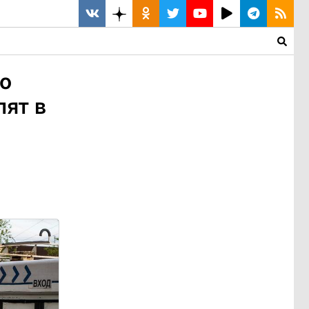
во
лят в