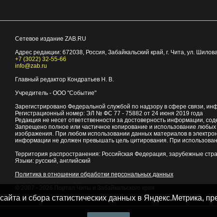
Сетевое издание ZAB.RU
Адрес редакции:
672038
, Россия, Забайкальский край, г.
Чита
,
ул. Шилова
+7 (3022) 32-55-66
info@zab.ru
Главный редактор Кондратьев Н. В.
Учредитель - ООО "Событие"
Зарегистрировано Федеральной службой по надзору в сфере связи, ин
Регистрационный номер: ЭЛ № ФС 77 - 75882 от 24 июня 2019 года
Редакция не несет ответственности за достоверность информации, со
Запрещено полное или частичное копирование и использование любых м
изображения. При любом использовании данных материалов в электро
информации не должен превышать цель цитирования. При использован
Территория распространения: Российская Федерация, зарубежные стр
Языки: русский, английский
Политика в отношении обработки персональных данных
© 2007 - 2026
Портал Читы и Забайкальского края
 сайта и сбора статистических данных в Яндекс.Метрика, 