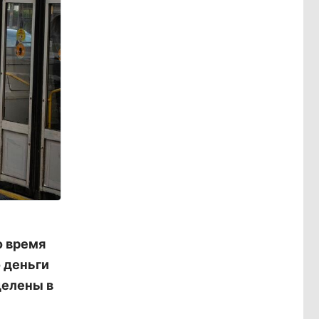
о время
 деньги
делены в