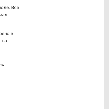
июле. Все
азал
рено в
тва
-за