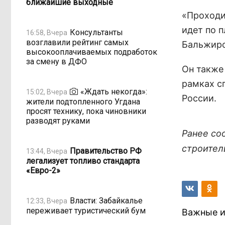
ближайшие выходные
«Проходи
идет по п
Консультанты
16:58, Вчера
возглавили рейтинг самых
Бальжиро
высокооплачиваемых подработок
за смену в ДФО
Он также
рамках с
«Ждать некогда»:
15:02, Вчера
России.
жители подтопленного Угдана
просят технику, пока чиновники
разводят руками
Ранее со
строител
Правительство РФ
13:44, Вчера
легализует топливо стандарта
«Евро-2»
Власти: Забайкалье
12:33, Вчера
переживает туристический бум
Важные и