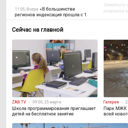
Заметили 
«В большинстве
11:05, Вчера
нажмите кл
регионов индексация прошла с 1
января»: почему Забайкалье
задержало повышение зарплат
Сейчас на главной
бюджетникам
В Каларском округе
10:16, Вчера
подрядчик и чиновник попали под
уголовные дела
598 миллионов улетели в
08:38, Вчера
Омск: как Забайкалье провалило
«Чистый воздух»
ZAB.TV
09:00, 25 марта
Галерея
2
Депутат Госдумы
08:15, Вчера
Школа программирования приглашает
Парк МЖК в
объяснил «неполноценность»
детей на бесплатное занятие
всей новог
женщин библейским сюжетом