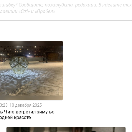
ошибку? Сообщите, пожалуйста, редакции. Выделите тек
авиши «Ctrl» и «Пробел»
3:23, 10 декабря 2025
 Чите встретил зиму во
одней красоте