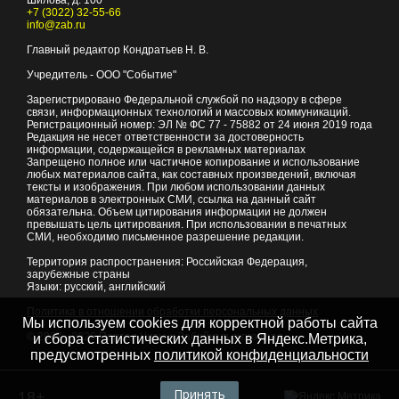
+7 (3022) 32-55-66
info@zab.ru
Главный редактор Кондратьев Н. В.
Учредитель - ООО "Событие"
Зарегистрировано Федеральной службой по надзору в сфере
связи, информационных технологий и массовых коммуникаций.
Регистрационный номер: ЭЛ № ФС 77 - 75882 от 24 июня 2019 года
Редакция не несет ответственности за достоверность
информации, содержащейся в рекламных материалах
Запрещено полное или частичное копирование и использование
любых материалов сайта, как составных произведений, включая
тексты и изображения. При любом использовании данных
материалов в электронных СМИ, ссылка на данный сайт
обязательна. Объем цитирования информации не должен
превышать цель цитирования. При использовании в печатных
СМИ, необходимо письменное разрешение редакции.
Территория распространения: Российская Федерация,
зарубежные страны
Языки: русский, английский
Политика в отношении обработки персональных данных
Мы используем cookies для корректной работы сайта
© 2007 - 2026
Портал Читы и Забайкальского края
и сбора статистических данных в Яндекс.Метрика,
предусмотренных
политикой конфиденциальности
Принять
18+