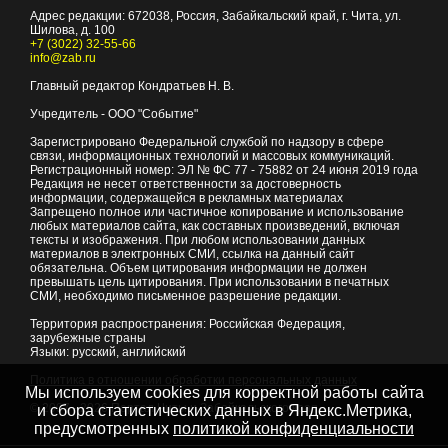
Адрес редакции:
672038
, Россия, Забайкальский край, г.
Чита
,
ул.
Шилова, д. 100
+7 (3022) 32-55-66
info@zab.ru
Главный редактор Кондратьев Н. В.
Учредитель - ООО "Событие"
Зарегистрировано Федеральной службой по надзору в сфере
связи, информационных технологий и массовых коммуникаций.
Регистрационный номер: ЭЛ № ФС 77 - 75882 от 24 июня 2019 года
Редакция не несет ответственности за достоверность
информации, содержащейся в рекламных материалах
Запрещено полное или частичное копирование и использование
любых материалов сайта, как составных произведений, включая
тексты и изображения. При любом использовании данных
материалов в электронных СМИ, ссылка на данный сайт
обязательна. Объем цитирования информации не должен
превышать цель цитирования. При использовании в печатных
СМИ, необходимо письменное разрешение редакции.
Территория распространения: Российская Федерация,
зарубежные страны
Языки: русский, английский
Политика в отношении обработки персональных данных
Мы используем cookies для корректной работы сайта
© 2007 - 2026
Портал Читы и Забайкальского края
и сбора статистических данных в Яндекс.Метрика,
предусмотренных
политикой конфиденциальности