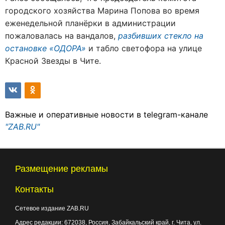
городского хозяйства Марина Попова во время
еженедельной планёрки в администрации
пожаловалась на вандалов,
разбивших стекло на
остановке «ОДОРА»
и табло светофора на улице
Красной Звезды в Чите.
Важные и оперативные новости в telegram-канале
"ZAB.RU"
Размещение рекламы
Контакты
Сетевое издание ZAB.RU
Адрес редакции:
672038
, Россия, Забайкальский край, г.
Чита
,
ул.