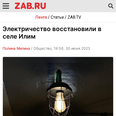
Лента
/
Статьи
/
ZAB.TV
Электричество восстановили в
селе Илим
Полина Милина
/ Общество, 19:56, 30 июня 2023