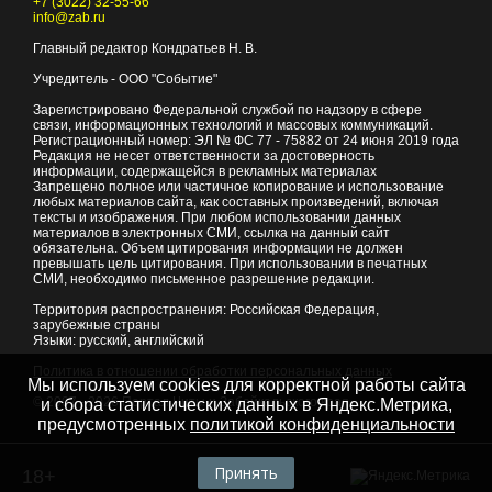
+7 (3022) 32-55-66
info@zab.ru
Главный редактор Кондратьев Н. В.
Учредитель - ООО "Событие"
Зарегистрировано Федеральной службой по надзору в сфере
связи, информационных технологий и массовых коммуникаций.
Регистрационный номер: ЭЛ № ФС 77 - 75882 от 24 июня 2019 года
Редакция не несет ответственности за достоверность
информации, содержащейся в рекламных материалах
Запрещено полное или частичное копирование и использование
любых материалов сайта, как составных произведений, включая
тексты и изображения. При любом использовании данных
материалов в электронных СМИ, ссылка на данный сайт
обязательна. Объем цитирования информации не должен
превышать цель цитирования. При использовании в печатных
СМИ, необходимо письменное разрешение редакции.
Территория распространения: Российская Федерация,
зарубежные страны
Языки: русский, английский
Политика в отношении обработки персональных данных
Мы используем cookies для корректной работы сайта
© 2007 - 2026
Портал Читы и Забайкальского края
и сбора статистических данных в Яндекс.Метрика,
предусмотренных
политикой конфиденциальности
Принять
18+