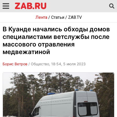
Лента
/
Статьи
/
ZAB.TV
В Куанде начались обходы домов
специалистами ветслужбы после
массового отравления
медвежатиной
Борис Ветров
/ Общество, 18:54, 5 июля 2023