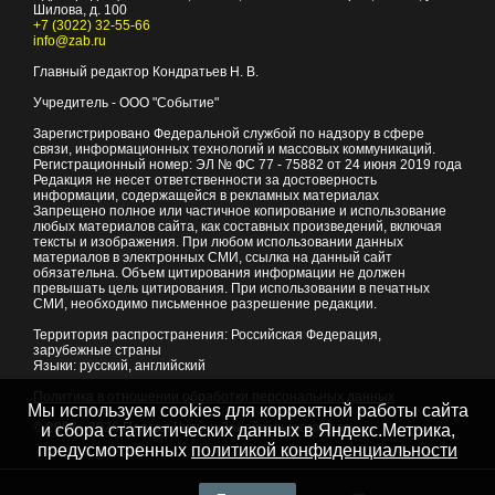
Шилова, д. 100
+7 (3022) 32-55-66
info@zab.ru
Главный редактор Кондратьев Н. В.
Учредитель - ООО "Событие"
Зарегистрировано Федеральной службой по надзору в сфере
связи, информационных технологий и массовых коммуникаций.
Регистрационный номер: ЭЛ № ФС 77 - 75882 от 24 июня 2019 года
Редакция не несет ответственности за достоверность
информации, содержащейся в рекламных материалах
Запрещено полное или частичное копирование и использование
любых материалов сайта, как составных произведений, включая
тексты и изображения. При любом использовании данных
материалов в электронных СМИ, ссылка на данный сайт
обязательна. Объем цитирования информации не должен
превышать цель цитирования. При использовании в печатных
СМИ, необходимо письменное разрешение редакции.
Территория распространения: Российская Федерация,
зарубежные страны
Языки: русский, английский
Политика в отношении обработки персональных данных
Мы используем cookies для корректной работы сайта
© 2007 - 2026
Портал Читы и Забайкальского края
и сбора статистических данных в Яндекс.Метрика,
предусмотренных
политикой конфиденциальности