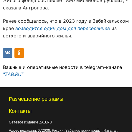
жилого фонда составляет 890 миллионов рублей», -
сказала Антропова.
Ранее сообщалось, что в 2023 году в Забайкальском
крае
возводится один дом для переселенцев
из
ветхого и аварийного жилья.
Важные и оперативные новости в telegram-канале
"ZAB.RU"
Размещение рекламы
Контакты
Сетевое издание ZAB.RU
Адрес редакции:
672038
, Россия, Забайкальский край, г.
Чита
,
ул.