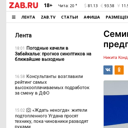
18+
Чита:
20 °
81.13
93.58
11.
ЛЕНТА
ZAB.TV
СТАТЬИ
АФИША
РАЗМЕЩЕ
Семик
Лента
предп
Погодные качели в
18:01
Забайкалье: прогноз синоптиков на
Никита Конд
ближайшие выходные
Консультанты возглавили
16:58
рейтинг самых
высокооплачиваемых подработок
за смену в ДФО
«Ждать некогда»: жители
15:02
подтопленного Угдана просят
технику, пока чиновники разводят
руками