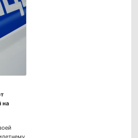
от
 на
воей
милетнему