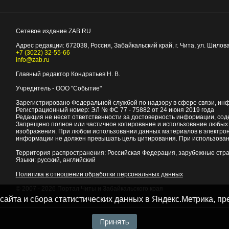
Сетевое издание ZAB.RU
Адрес редакции:
672038
, Россия, Забайкальский край, г.
Чита
,
ул. Шилова
+7 (3022) 32-55-66
info@zab.ru
Главный редактор Кондратьев Н. В.
Учредитель - ООО "Событие"
Зарегистрировано Федеральной службой по надзору в сфере связи, ин
Регистрационный номер: ЭЛ № ФС 77 - 75882 от 24 июня 2019 года
Редакция не несет ответственности за достоверность информации, со
Запрещено полное или частичное копирование и использование любых м
изображения. При любом использовании данных материалов в электро
информации не должен превышать цель цитирования. При использован
Территория распространения: Российская Федерация, зарубежные стр
Языки: русский, английский
Политика в отношении обработки персональных данных
© 2007 - 2026
Портал Читы и Забайкальского края
 сайта и сбора статистических данных в Яндекс.Метрика, 
Принять