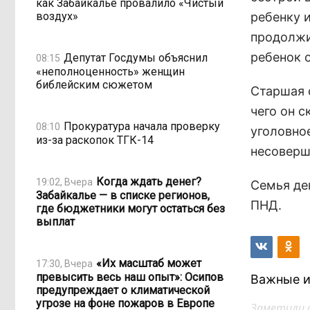
как Забайкалье провалило «Чистый
воздух»
ребенку и
продолжи
ребенок о
Депутат Госдумы объяснил
08:15
«неполноценность» женщин
библейским сюжетом
Старшая 
чего он 
Прокуратура начала проверку
08:10
уголовно
из-за раскопок ТГК-14
несоверш
Когда ждать денег?
19:02, Вчера
Семья дев
Забайкалье — в списке регионов,
ПНД.
где бюджетники могут остаться без
выплат
«Их масштаб может
17:30, Вчера
превысить весь наш опыт»: Осипов
Важные и
предупреждает о климатической
угрозе на фоне пожаров в Европе
Заметили 