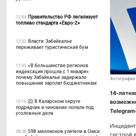
Правительство РФ легализует
13:44
топливо стандарта «Евро-2»
Власти: Забайкалье
12:33
переживает туристический бум
«В большинстве регионов
11:05
индексация прошла с 1 января»:
почему Забайкалье задержало
Фотография 
повышение зарплат бюджетникам
14-летня
В Каларском округе
возможно
10:16
подрядчик и чиновник попали под
Telegram
уголовные дела
Инцидент
598 миллионов улетели в Омск:
08:38
сестрой 