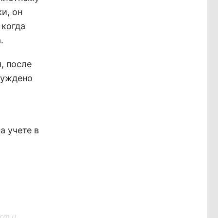
и, он
 когда
.
, после
буждено
а учете в
ст и