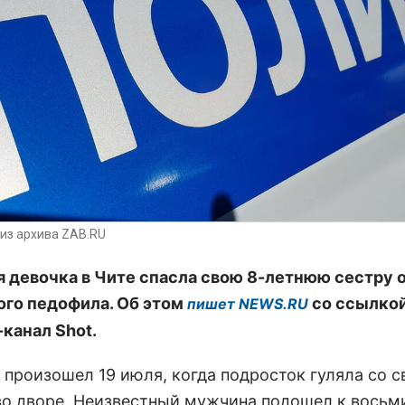
из архива ZAB.RU
я девочка в Чите спасла свою 8-летнюю сестру 
го педофила. Об этом
со ссылкой
пишет NEWS.RU
-канал Shot.
 произошел 19 июля, когда подросток гуляла со с
во дворе. Неизвестный мужчина подошел к вось