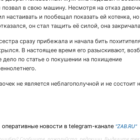
 позвал в свою машину. Несмотря на отказ девочк
л настаивать и пообещал показать ей котенка, но
тказался, он стал тащить её силой, она закричала
сестра сразу прибежала и начала бить похитителя
скрылся. В настоящее время его разыскивают, воз
е дело по статье о покушении на похищение
еннолетнего.
очек не является неблагополучной и не состоит н
 оперативные новости в telegram-канале
"ZAB.RU"
ошибку? Сообщите, пожалуйста, редакции. Выделите тек