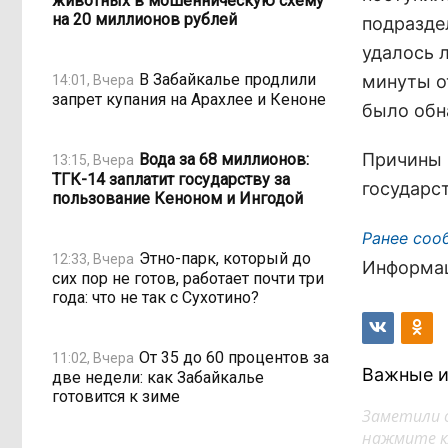
животных в мошенническую схему
на 20 миллионов рублей
подразде
удалось 
В Забайкалье продлили
минуты о
14:01, Вчера
запрет купания на Арахлее и Кеноне
было обн
Причины 
Вода за 68 миллионов:
13:15, Вчера
ТГК-14 заплатит государству за
государс
пользование Кеноном и Ингодой
Ранее соо
Этно-парк, который до
12:33, Вчера
Информац
сих пор не готов, работает почти три
года: что не так с Сухотино?
От 35 до 60 процентов за
11:02, Вчера
Важные и
две недели: как Забайкалье
готовится к зиме
Заметили 
нажмите кл