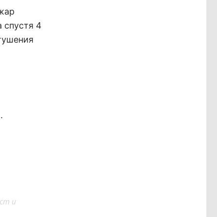
ожар
 спустя 4
тушения
.
ст и