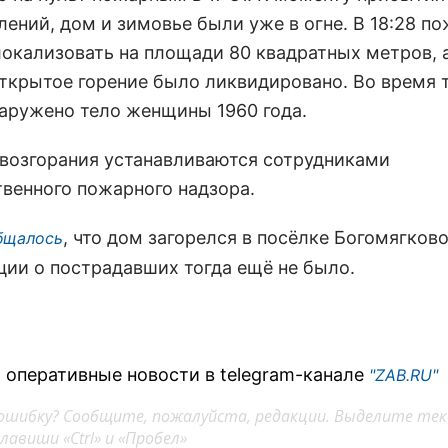
лений, дом и зимовье были уже в огне. В 18:28 п
локализовать на площади 80 квадратных метров, а
ткрытое горение было ликвидировано. Во время 
аружено тело женщины 1960 года.
возгорания устанавливаются сотрудниками
твенного пожарного надзора.
, что дом загорелся в посёлке Богомягково
бщалось
ии о пострадавших тогда ещё не было.
 оперативные новости в telegram-канале
"ZAB.RU"
ошибку? Сообщите, пожалуйста, редакции. Выделите тек
авиши «Ctrl» и «Пробел»