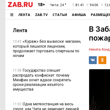
18+
Чита:
24 °
81.41
94.06
12.
ЛЕНТА
ZAB.TV
СТАТЬИ
АФИША
РАЗМЕЩЕ
В Заб
Лента
пожар
«Кураж» без вывески: магазин,
13:43
который лишился лицензии,
Никита Конд
продолжает торговать спиртным по
ночам
Государство спешит
11:58
распродать конфискат: почему
Минфин хочет вдвое сократить
сроки реализации изъятого
имущества
Одна метеостанция на весь
11:02
город: как Чита не замечает ливней