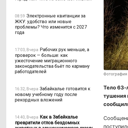
Электронные квитанции за
08:59
ЖКУ: удобство или новые
проблемы? Что изменится с 2027
года
Рабочих рук меньше, а
17:03, Вчера
проверок — больше: как
ужесточение миграционного
законодательства бьёт по карману
работодателей
Фотография 
Тело 63-
Забайкалье готовится к
16:32, Вчера
новому учебному году после
тушения 
рекордных вложений
сообщили
Как в Забайкалье
14:40, Вчера
Сообщени
превратили отлов бездомных
поступил