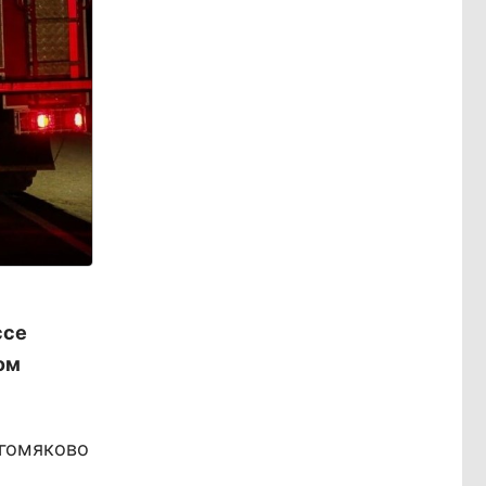
ссе
ом
огомяково