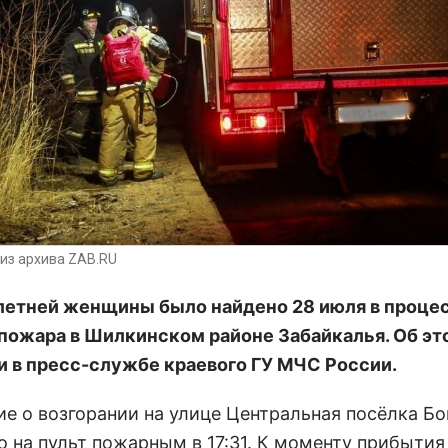
из архива ZAB.RU
летней женщины было найдено 28 июля в проце
пожара в Шилкинском районе Забайкалья. Об эт
 в пресс-службе краевого ГУ МЧС России.
е о возгорании на улице Центральная посёлка Б
о на пульт пожарным в 17:31. К моменту прибытия