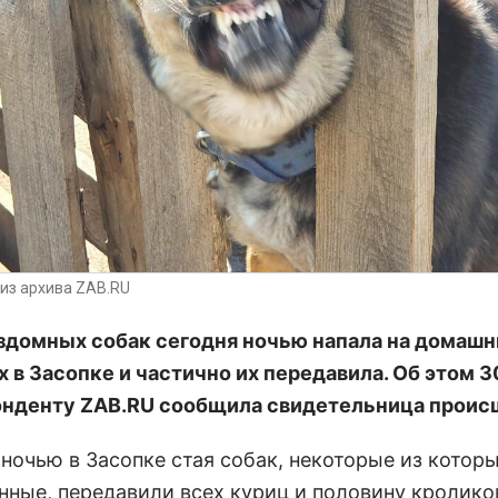
из архива ZAB.RU
здомных собак сегодня ночью напала на домашн
 в Засопке и частично их передавила. Об этом 3
нденту ZAB.RU сообщила свидетельница проис
 ночью в Засопке стая собак, некоторые из котор
нные, передавили всех куриц и половину кролико