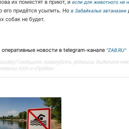
лова их поместят в приют, и
если для животного не 
то его придётся усыпить. Но
в Забайкалье эвтаназии
х собак не будет.
 оперативные новости в telegram-канале
"ZAB.RU"
ошибку? Сообщите, пожалуйста, редакции. Выделите тек
авиши «Ctrl» и «Пробел»