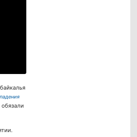
абайкалья
ападения
 обязали
ятии.