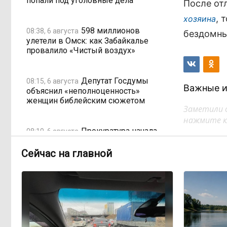
попали под уголовные дела
После от
, 
хозяина
598 миллионов
08:38, 6 августа
бездомны
улетели в Омск: как Забайкалье
провалило «Чистый воздух»
Депутат Госдумы
08:15, 6 августа
Важные и
объяснил «неполноценность»
женщин библейским сюжетом
Заметили 
нажмите кл
Прокуратура начала
08:10, 6 августа
проверку из-за раскопок ТГК-14
Сейчас на главной
Когда ждать денег?
19:02, 5 августа
Забайкалье — в списке регионов,
где бюджетники могут остаться без
выплат