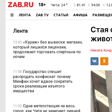
18+
Чита:
24 °
81.41
94.06
12.
ЛЕНТА
ZAB.TV
СТАТЬИ
АФИША
РАЗМЕЩЕ
Стая 
Лента
живот
«Кураж» без вывески: магазин,
13:43
который лишился лицензии,
Никита Конд
продолжает торговать спиртным по
ночам
Государство спешит
11:58
распродать конфискат: почему
Минфин хочет вдвое сократить
сроки реализации изъятого
имущества
Одна метеостанция на весь
11:02
город: как Чита не замечает ливней