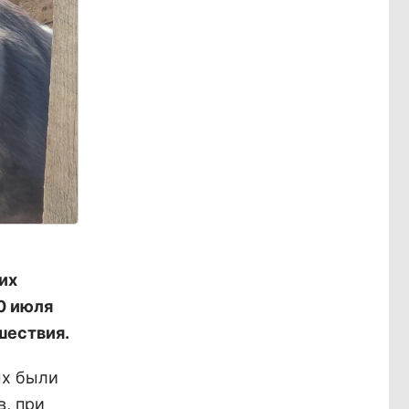
их
0 июля
шествия.
ых были
в, при