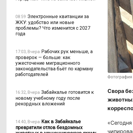
Электронные квитанции за
08:59
ЖКУ: удобство или новые
проблемы? Что изменится с 2027
года
Рабочих рук меньше, а
17:03, Вчера
проверок — больше: как
ужесточение миграционного
законодательства бьёт по карману
работодателей
Фотография 
Свора бе
Забайкалье готовится к
16:32, Вчера
новому учебному году после
животных
рекордных вложений
корреспо
Как в Забайкалье
14:40, Вчера
«Сегодня
превратили отлов бездомных
чипирова