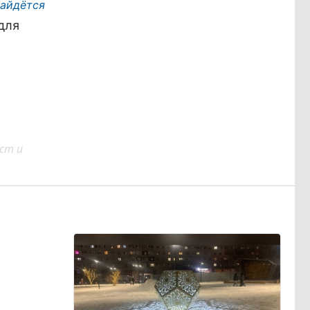
найдётся
для
ст и