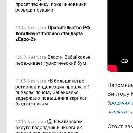
просят технику, пока чиновники
разводят руками
Правительство РФ
13:44, 6 августа
легализует топливо стандарта
«Евро-2»
Власти: Забайкалье
12:33, 6 августа
переживает туристический бум
«В большинстве
11:05, 6 августа
Напомним
регионов индексация прошла с 1
января»: почему Забайкалье
Виктору 
задержало повышение зарплат
бродячих 
бюджетникам
выплатить
В Каларском
10:16, 6 августа
Стоит за
округе подрядчик и чиновник