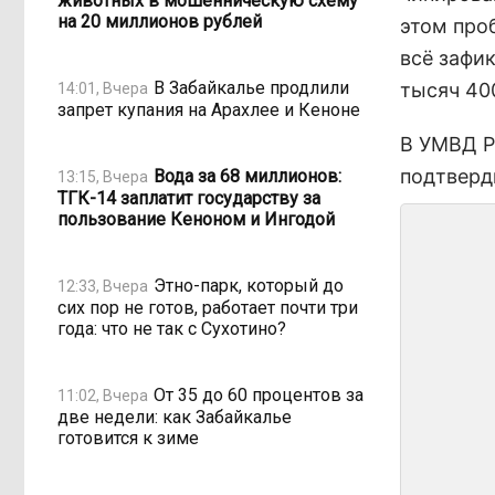
животных в мошенническую схему
на 20 миллионов рублей
этом про
всё зафи
В Забайкалье продлили
тысяч 40
14:01, Вчера
запрет купания на Арахлее и Кеноне
В УМВД Р
подтверд
Вода за 68 миллионов:
13:15, Вчера
ТГК-14 заплатит государству за
пользование Кеноном и Ингодой
Этно-парк, который до
12:33, Вчера
сих пор не готов, работает почти три
года: что не так с Сухотино?
От 35 до 60 процентов за
11:02, Вчера
две недели: как Забайкалье
готовится к зиме