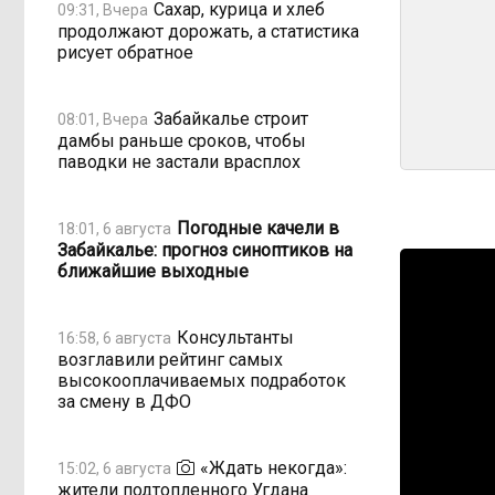
Сахар, курица и хлеб
09:31, Вчера
продолжают дорожать, а статистика
рисует обратное
Забайкалье строит
08:01, Вчера
дамбы раньше сроков, чтобы
паводки не застали врасплох
Погодные качели в
18:01, 6 августа
Забайкалье: прогноз синоптиков на
ближайшие выходные
Консультанты
16:58, 6 августа
возглавили рейтинг самых
высокооплачиваемых подработок
за смену в ДФО
«Ждать некогда»:
15:02, 6 августа
жители подтопленного Угдана