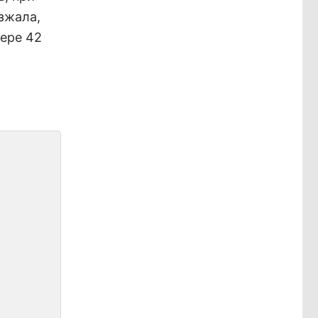
зжала,
ере 42