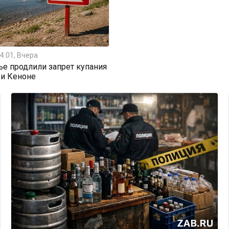
4:01, Вчера
ье продлили запрет купания
 и Кеноне