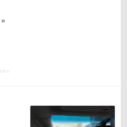
 и
ст и