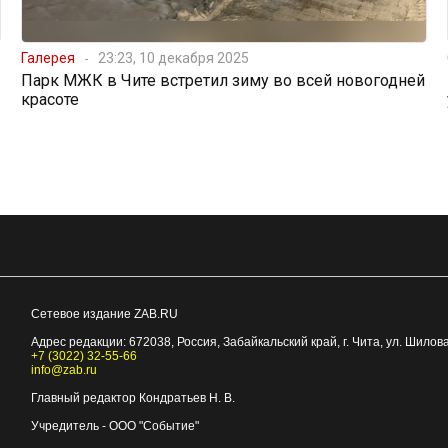
Галерея
23:23, 10 декабря 2025
Парк МЖК в Чите встретил зиму во всей новогодней
красоте
Сетевое издание ZAB.RU
Адрес редакции:
672038
, Россия, Забайкальский край, г.
Чита
,
ул. Шилова
+7 (3022) 32-55-66
info@zab.ru
Главный редактор Кондратьев Н. В.
Учредитель - ООО "Событие"