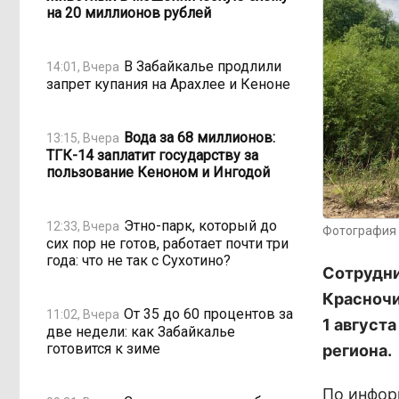
на 20 миллионов рублей
В Забайкалье продлили
14:01, Вчера
запрет купания на Арахлее и Кеноне
Вода за 68 миллионов:
13:15, Вчера
ТГК-14 заплатит государству за
пользование Кеноном и Ингодой
Этно-парк, который до
12:33, Вчера
Фотография 
сих пор не готов, работает почти три
года: что не так с Сухотино?
Сотрудни
Красночи
От 35 до 60 процентов за
11:02, Вчера
1 август
две недели: как Забайкалье
готовится к зиме
региона.
По инфор