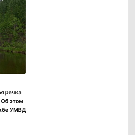
я речка
 Об этом
ужбе УМВД