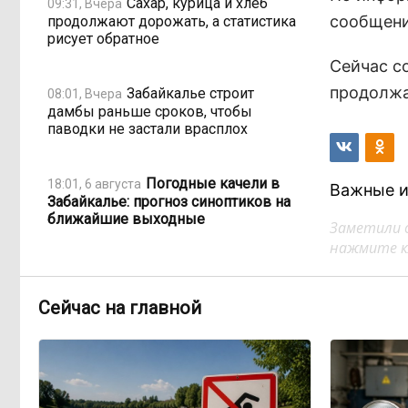
Сахар, курица и хлеб
09:31, Вчера
сообщени
продолжают дорожать, а статистика
рисует обратное
Сейчас с
продолжа
Забайкалье строит
08:01, Вчера
дамбы раньше сроков, чтобы
паводки не застали врасплох
Погодные качели в
18:01, 6 августа
Важные и
Забайкалье: прогноз синоптиков на
ближайшие выходные
Заметили 
нажмите кл
Консультанты
16:58, 6 августа
возглавили рейтинг самых
Сейчас на главной
высокооплачиваемых подработок
за смену в ДФО
«Ждать некогда»:
15:02, 6 августа
жители подтопленного Угдана