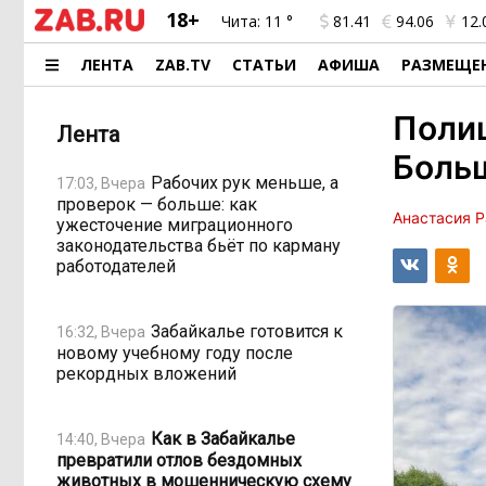
18+
Чита:
11 °
81.41
94.06
12.
ЛЕНТА
ZAB.TV
СТАТЬИ
АФИША
РАЗМЕЩЕ
Полиц
Лента
Боль
Рабочих рук меньше, а
17:03, Вчера
проверок — больше: как
Анастасия 
ужесточение миграционного
законодательства бьёт по карману
работодателей
Забайкалье готовится к
16:32, Вчера
новому учебному году после
рекордных вложений
Как в Забайкалье
14:40, Вчера
превратили отлов бездомных
животных в мошенническую схему