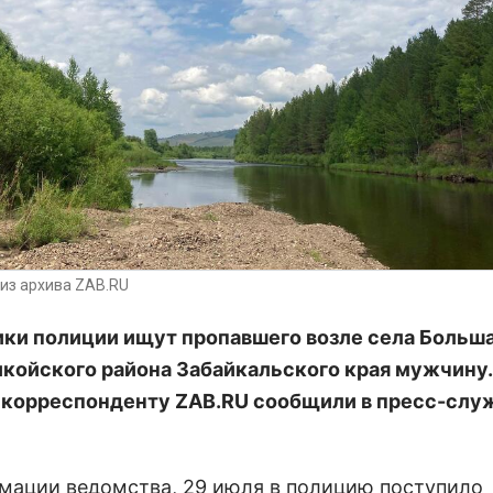
из архива ZAB.RU
ки полиции ищут пропавшего возле села Больша
койского района Забайкальского края мужчину.
а корреспонденту ZAB.RU сообщили в пресс-сл
мации ведомства, 29 июля в полицию поступило