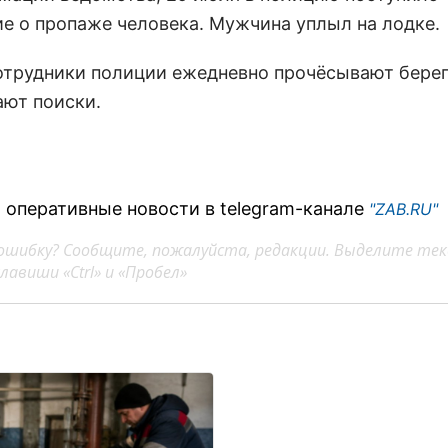
е о пропаже человека. Мужчина уплыл на лодке.
отрудники полиции ежедневно прочёсывают берег
ют поиски.
 оперативные новости в telegram-канале
"ZAB.RU"
ошибку? Сообщите, пожалуйста, редакции. Выделите тек
авиши «Ctrl» и «Пробел»