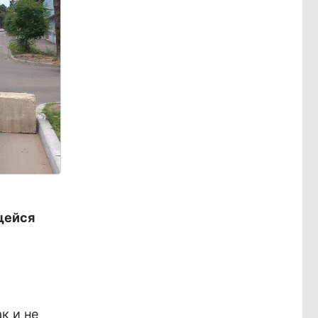
щейся
к и не