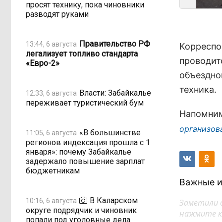
просят технику, пока чиновники
разводят руками
Правительство РФ
13:44, 6 августа
Корреспо
легализует топливо стандарта
проводит
«Евро-2»
объездной
техника.
Власти: Забайкалье
12:33, 6 августа
переживает туристический бум
Напомним
организов
«В большинстве
11:05, 6 августа
регионов индексация прошла с 1
января»: почему Забайкалье
задержало повышение зарплат
бюджетникам
Важные и
В Каларском
10:16, 6 августа
Заметили 
округе подрядчик и чиновник
нажмите кл
попали под уголовные дела