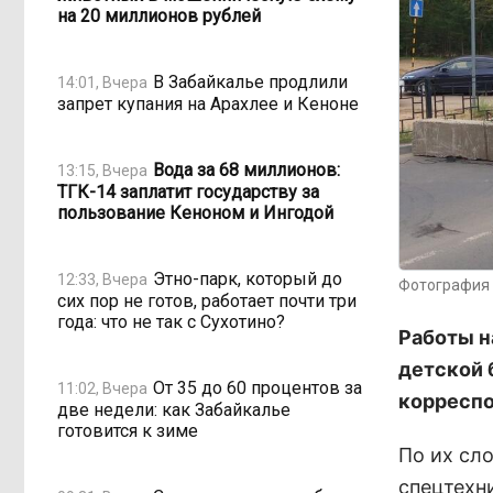
на 20 миллионов рублей
В Забайкалье продлили
14:01, Вчера
запрет купания на Арахлее и Кеноне
Вода за 68 миллионов:
13:15, Вчера
ТГК-14 заплатит государству за
пользование Кеноном и Ингодой
Этно-парк, который до
12:33, Вчера
Фотография 
сих пор не готов, работает почти три
года: что не так с Сухотино?
Работы н
детской 
От 35 до 60 процентов за
11:02, Вчера
корреспо
две недели: как Забайкалье
готовится к зиме
По их сл
спецтехни