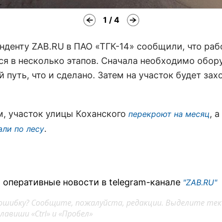
1 / 4
нденту ZAB.RU в ПАО «ТГК-14» сообщили, что раб
ся в несколько этапов. Сначала необходимо обор
 путь, что и сделано. Затем на участок будет зах
, участок улицы Коханского
, 
перекроют на месяц
.
али по лесу
 оперативные новости в telegram-канале
"ZAB.RU"
ошибку? Сообщите, пожалуйста, редакции. Выделите тек
авиши «Ctrl» и «Пробел»