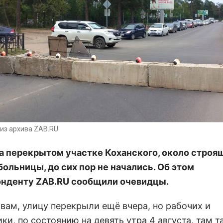
из архива ZAB.RU
а перекрытом участке Коханского, около строя
больницы, до сих пор не начались. Об этом
нденту ZAB.RU сообщили очевидцы.
овам, улицу перекрыли ещё вчера, но рабочих и
ки, по состоянию на девять утра 4 августа, там та