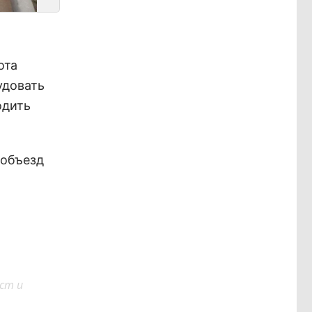
ота
удовать
одить
а объезд
ст и