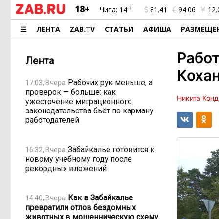
18+
Чита:
14 °
81.41
94.06
12.
ЛЕНТА
ZAB.TV
СТАТЬИ
АФИША
РАЗМЕЩЕ
Работ
Лента
Кохан
Рабочих рук меньше, а
17:03, Вчера
проверок — больше: как
Никита Конд
ужесточение миграционного
законодательства бьёт по карману
работодателей
Забайкалье готовится к
16:32, Вчера
новому учебному году после
рекордных вложений
Как в Забайкалье
14:40, Вчера
превратили отлов бездомных
животных в мошенническую схему