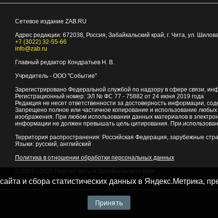
Сетевое издание ZAB.RU
Адрес редакции:
672038
, Россия, Забайкальский край, г.
Чита
,
ул. Шилова
+7 (3022) 32-55-66
info@zab.ru
Главный редактор Кондратьев Н. В.
Учредитель - ООО "Событие"
Зарегистрировано Федеральной службой по надзору в сфере связи, ин
Регистрационный номер: ЭЛ № ФС 77 - 75882 от 24 июня 2019 года
Редакция не несет ответственности за достоверность информации, со
Запрещено полное или частичное копирование и использование любых м
изображения. При любом использовании данных материалов в электро
информации не должен превышать цель цитирования. При использован
Территория распространения: Российская Федерация, зарубежные стр
Языки: русский, английский
Политика в отношении обработки персональных данных
© 2007 - 2026
Портал Читы и Забайкальского края
 сайта и сбора статистических данных в Яндекс.Метрика, 
Принять