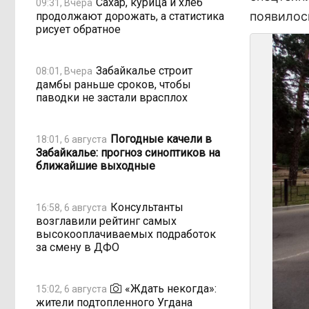
Сахар, курица и хлеб
09:31, Вчера
появилос
продолжают дорожать, а статистика
рисует обратное
Забайкалье строит
08:01, Вчера
дамбы раньше сроков, чтобы
паводки не застали врасплох
Погодные качели в
18:01, 6 августа
Забайкалье: прогноз синоптиков на
ближайшие выходные
Консультанты
16:58, 6 августа
возглавили рейтинг самых
высокооплачиваемых подработок
за смену в ДФО
«Ждать некогда»:
15:02, 6 августа
жители подтопленного Угдана