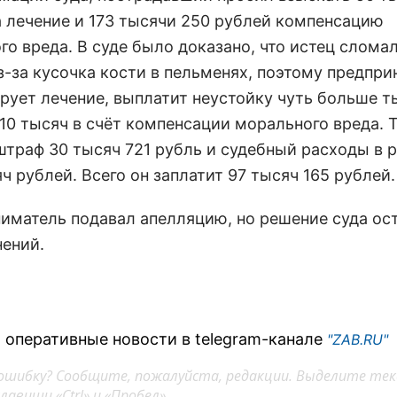
а лечение и 173 тысячи 250 рублей компенсацию
о вреда. В суде было доказано, что истец сломал
з-за кусочка кости в пельменях, поэтому предпр
рует лечение, выплатит неустойку чуть больше т
 10 тысяч в счёт компенсации морального вреда. 
штраф 30 тысяч 721 рубль и судебный расходы в 
ч рублей. Всего он заплатит 97 тысяч 165 рублей.
иматель подавал апелляцию, но решение суда ос
нений.
 оперативные новости в telegram-канале
"ZAB.RU"
ошибку? Сообщите, пожалуйста, редакции. Выделите тек
авиши «Ctrl» и «Пробел»