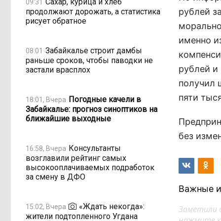
Сахар, курица и хлеб
09:31
рублей з
продолжают дорожать, а статистика
рисует обратное
моральног
именно и
Забайкалье строит дамбы
08:01
компенси
раньше сроков, чтобы паводки не
рублей и
застали врасплох
получил 
пяти тыся
Погодные качели в
18:01, Вчера
Забайкалье: прогноз синоптиков на
ближайшие выходные
Предприн
без изме
Консультанты
16:58, Вчера
возглавили рейтинг самых
высокооплачиваемых подработок
за смену в ДФО
Важные и
«Ждать некогда»:
15:02, Вчера
Заметили 
жители подтопленного Угдана
нажмите кл