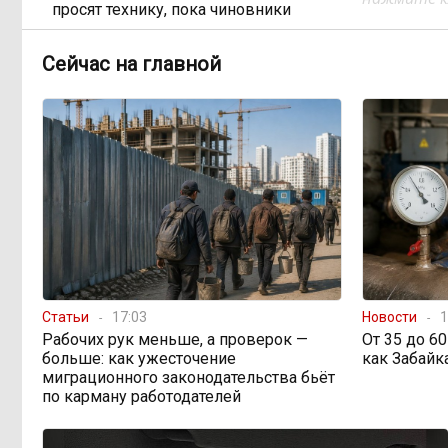
просят технику, пока чиновники
разводят руками
Сейчас на главной
Правительство РФ
13:44, Вчера
легализует топливо стандарта
«Евро-2»
Власти: Забайкалье
12:33, Вчера
переживает туристический бум
«В большинстве
11:05, Вчера
регионов индексация прошла с 1
января»: почему Забайкалье
Статьи
17:03
Новости
1
задержало повышение зарплат
Рабочих рук меньше, а проверок —
От 35 до 6
бюджетникам
больше: как ужесточение
как Забайк
миграционного законодательства бьёт
по карману работодателей
В Каларском округе
10:16, Вчера
подрядчик и чиновник попали под
уголовные дела