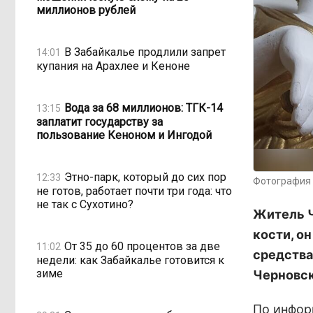
миллионов рублей
В Забайкалье продлили запрет
14:01
купания на Арахлее и Кеноне
Вода за 68 миллионов: ТГК-14
13:15
заплатит государству за
пользование Кеноном и Ингодой
Этно-парк, который до сих пор
12:33
Фотография 
не готов, работает почти три года: что
не так с Сухотино?
Житель Ч
кости, о
От 35 до 60 процентов за две
11:02
средства
недели: как Забайкалье готовится к
зиме
Черновск
По инфор