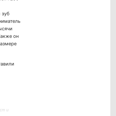
 зуб
иниматель
ысячи
Также он
размере
тавили
ст и