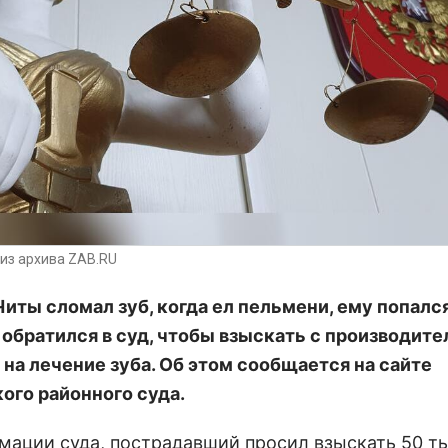
из архива ZAB.RU
иты сломал зуб, когда ел пельмени, ему попалс
н обратился в суд, чтобы взыскать с производите
 на лечение зуба. Об этом сообщается на сайте
ого районного суда.
мации суда, пострадавший просил взыскать 50 т