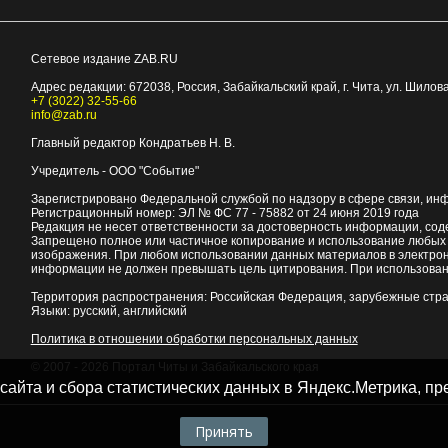
Сетевое издание ZAB.RU
Адрес редакции:
672038
, Россия, Забайкальский край, г.
Чита
,
ул. Шилова
+7 (3022) 32-55-66
info@zab.ru
Главный редактор Кондратьев Н. В.
Учредитель - ООО "Событие"
Зарегистрировано Федеральной службой по надзору в сфере связи, ин
Регистрационный номер: ЭЛ № ФС 77 - 75882 от 24 июня 2019 года
Редакция не несет ответственности за достоверность информации, со
Запрещено полное или частичное копирование и использование любых м
изображения. При любом использовании данных материалов в электро
информации не должен превышать цель цитирования. При использован
Территория распространения: Российская Федерация, зарубежные стр
Языки: русский, английский
Политика в отношении обработки персональных данных
© 2007 - 2026
Портал Читы и Забайкальского края
 сайта и сбора статистических данных в Яндекс.Метрика, 
Принять