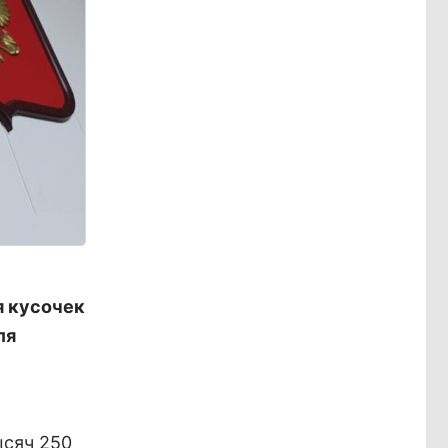
я кусочек
ля
ысяч 250