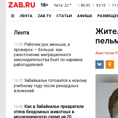
18+
Чита:
22 °
80.93
93.19
11.
ЛЕНТА
ZAB.TV
СТАТЬИ
АФИША
РАЗМЕЩЕ
Жител
Лента
пель
Рабочих рук меньше, а
17:03
проверок — больше: как
Анастасия 
ужесточение миграционного
законодательства бьёт по карману
работодателей
Забайкалье готовится к новому
16:32
учебному году после рекордных
вложений
Как в Забайкалье превратили
14:40
отлов бездомных животных в
мошенническую схему на 20