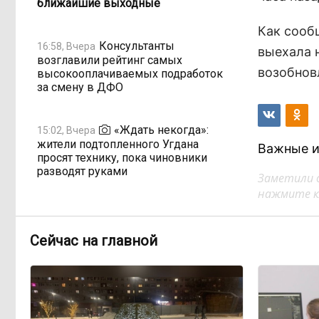
ближайшие выходные
Как сооб
Консультанты
16:58, Вчера
выехала 
возглавили рейтинг самых
возобнов
высокооплачиваемых подработок
за смену в ДФО
«Ждать некогда»:
15:02, Вчера
жители подтопленного Угдана
Важные и
просят технику, пока чиновники
разводят руками
Заметили 
нажмите кл
Правительство РФ
13:44, Вчера
легализует топливо стандарта
Сейчас на главной
«Евро-2»
Власти: Забайкалье
12:33, Вчера
переживает туристический бум