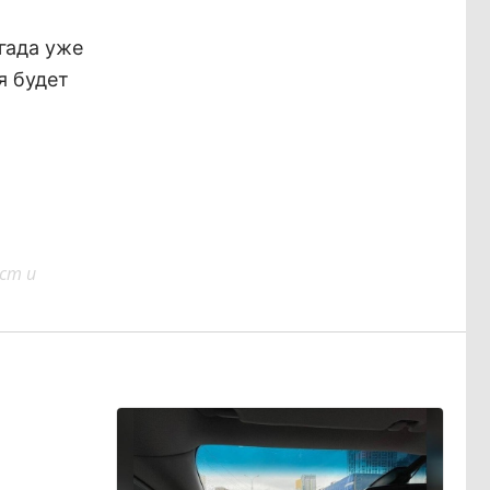
гада уже
я будет
ст и