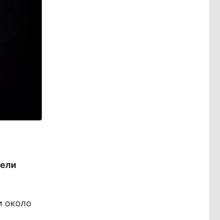
тели
и около