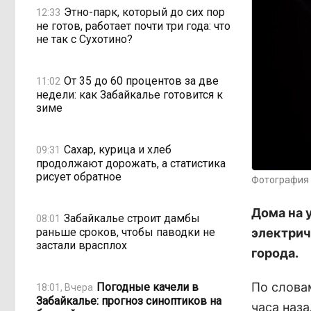
Этно-парк, который до сих пор
12:33
не готов, работает почти три года: что
не так с Сухотино?
От 35 до 60 процентов за две
11:02
недели: как Забайкалье готовится к
зиме
Сахар, курица и хлеб
09:31
продолжают дорожать, а статистика
рисует обратное
Фотография 
Дома на 
Забайкалье строит дамбы
08:01
раньше сроков, чтобы паводки не
электрич
застали врасплох
города.
По слова
Погодные качели в
18:01, Вчера
Забайкалье: прогноз синоптиков на
часа наза