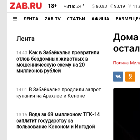
18+
Чита:
24 °
80.93
93.19
11.
ЛЕНТА
ZAB.TV
СТАТЬИ
АФИША
РАЗМЕЩЕ
Дома 
Лента
остал
Как в Забайкалье превратили
14:40
отлов бездомных животных в
Полина Мил
мошенническую схему на 20
миллионов рублей
В Забайкалье продлили запрет
14:01
купания на Арахлее и Кеноне
Вода за 68 миллионов: ТГК-14
13:15
заплатит государству за
пользование Кеноном и Ингодой