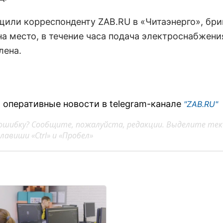
щили корреспонденту ZAB.RU в «Читаэнерго», бри
на место, в течение часа подача электроснабжени
лена.
 оперативные новости в telegram-канале
"ZAB.RU"
ошибку? Сообщите, пожалуйста, редакции. Выделите тек
авиши «Ctrl» и «Пробел»