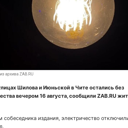
из архива ZAB.RU
улицах Шилова и Июньской в Чите остались без
ества вечером 16 августа, сообщили ZAB.RU жи
м собеседника издания, электричество отключил
д.