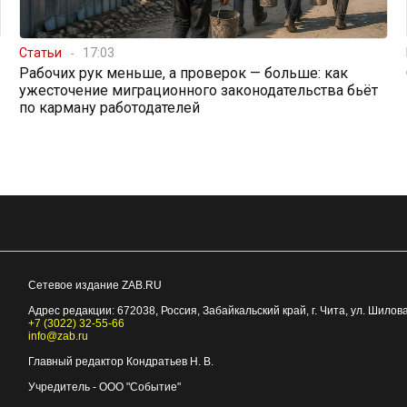
Статьи
17:03
Рабочих рук меньше, а проверок — больше: как
ужесточение миграционного законодательства бьёт
по карману работодателей
Сетевое издание ZAB.RU
Адрес редакции:
672038
, Россия, Забайкальский край, г.
Чита
,
ул. Шилова
+7 (3022) 32-55-66
info@zab.ru
Главный редактор Кондратьев Н. В.
Учредитель - ООО "Событие"