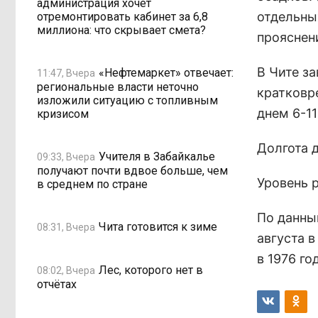
администрация хочет
отдельных
отремонтировать кабинет за 6,8
миллиона: что скрывает смета?
прояснен
В Чите з
«Нефтемаркет» отвечает:
11:47, Вчера
региональные власти неточно
кратковр
изложили ситуацию с топливным
днем 6-11
кризисом
Долгота д
Учителя в Забайкалье
09:33, Вчера
получают почти вдвое больше, чем
Уровень р
в среднем по стране
По данны
Чита готовится к зиме
08:31, Вчера
августа в
в 1976 год
Лес, которого нет в
08:02, Вчера
отчётах