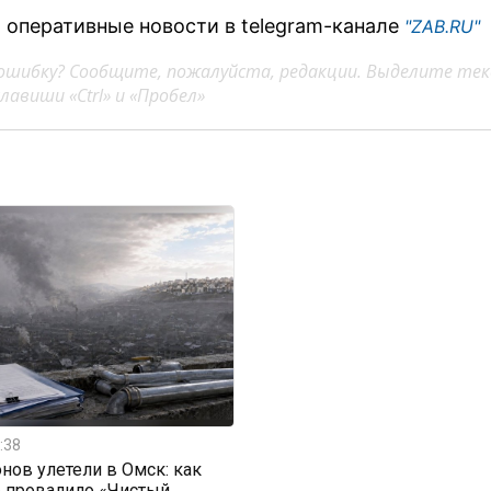
 оперативные новости в telegram-канале
"ZAB.RU"
ошибку? Сообщите, пожалуйста, редакции. Выделите тек
авиши «Ctrl» и «Пробел»
:38
нов улетели в Омск: как
е провалило «Чистый