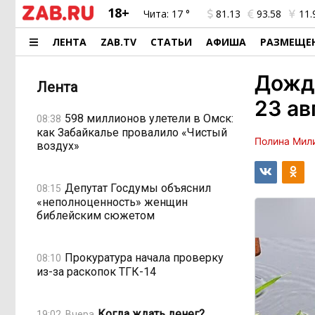
18+
Чита:
17 °
81.13
93.58
11.
ЛЕНТА
ZAB.TV
СТАТЬИ
АФИША
РАЗМЕЩЕ
Дожди
Лента
23 ав
598 миллионов улетели в Омск:
08:38
как Забайкалье провалило «Чистый
Полина Мил
воздух»
Депутат Госдумы объяснил
08:15
«неполноценность» женщин
библейским сюжетом
Прокуратура начала проверку
08:10
из-за раскопок ТГК-14
Когда ждать денег?
19:02, Вчера