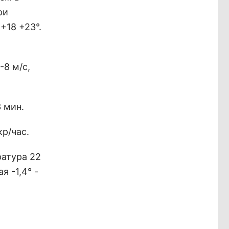
ри
+18 +23°.
8 м/с,
3 мин.
р/час.
атура 22
я -1,4° -