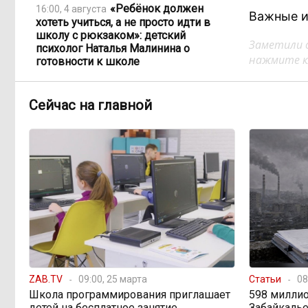
«Ребёнок должен
16:00, 4 августа
Важные и
хотеть учиться, а не просто идти в
школу с рюкзаком»: детский
Заметили 
психолог Наталья Малинина о
нажмите кл
готовности к школе
Как Китай покоряет
Сейчас на главной
15:31, 4 августа
мир не электромобилями, а
стаканом чая
Почти половина
15:10, 4 августа
дальневосточников готовы
пересесть на электрички
Тайна Тургинского
14:59, 4 августа
озера: почему рыбы эпохи
динозавров сохранились в
Забайкалье лучше, чем где-либо
ZAB.TV
09:00, 25 марта
Статьи
08
Школа программирования приглашает
598 миллио
детей на бесплатное занятие
Забайкаль