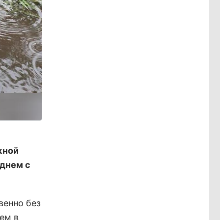
жной
 днем с
венно без
ем в