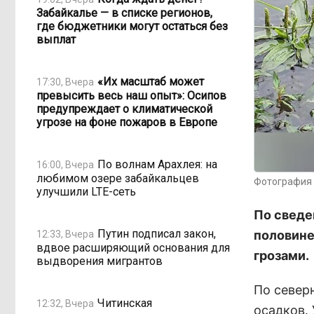
Забайкалье — в списке регионов,
где бюджетники могут остаться без
выплат
«Их масштаб может
17:30, Вчера
превысить весь наш опыт»: Осипов
предупреждает о климатической
угрозе на фоне пожаров в Европе
По волнам Арахлея: на
16:00, Вчера
любимом озере забайкальцев
Фотография 
улучшили LTE-сеть
По сведе
Путин подписал закон,
половине
12:33, Вчера
вдвое расширяющий основания для
грозами.
выдворения мигрантов
По север
Читинская
12:32, Вчера
осадков. 