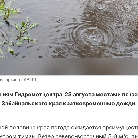
из архива ZAB.RU
ниям Гидрометцентра, 23 августа местами по ю
 Забайкальского края кратковременные дожди,
ной половине края погода ожидается преимущест
Утром туман. Ветер северо-восточный 3-8 м/с, дн