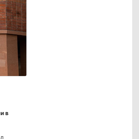
и в
ал