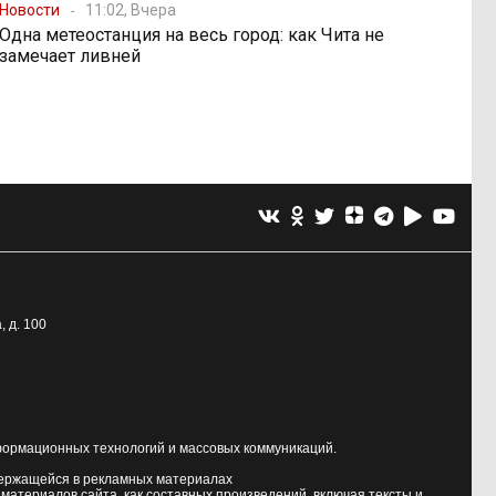
Новости
11:02, Вчера
Одна метеостанция на весь город: как Чита не
замечает ливней
, д. 100
формационных технологий и массовых коммуникаций.
держащейся в рекламных материалах
атериалов сайта, как составных произведений, включая тексты и