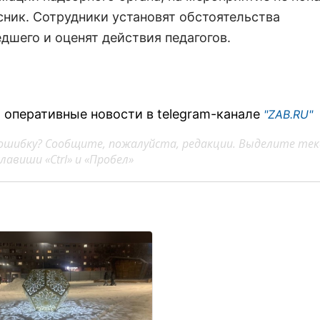
сник. Сотрудники установят обстоятельства
дшего и оценят действия педагогов.
 оперативные новости в telegram-канале
"ZAB.RU"
ошибку? Сообщите, пожалуйста, редакции. Выделите тек
авиши «Ctrl» и «Пробел»