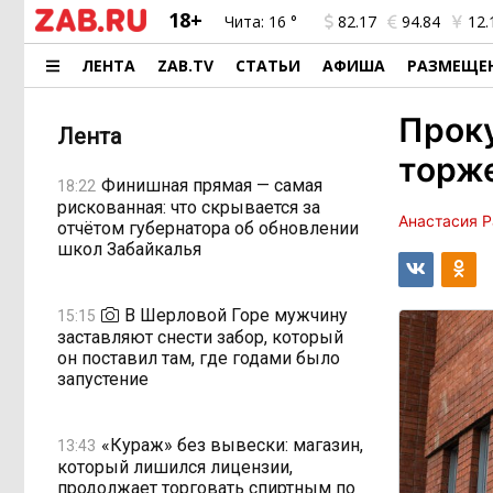
18+
Чита:
16 °
82.17
94.84
12.
ЛЕНТА
ZAB.TV
СТАТЬИ
АФИША
РАЗМЕЩЕ
Проку
Лента
торже
Финишная прямая — самая
18:22
рискованная: что скрывается за
Анастасия 
отчётом губернатора об обновлении
школ Забайкалья
В Шерловой Горе мужчину
15:15
заставляют снести забор, который
он поставил там, где годами было
запустение
«Кураж» без вывески: магазин,
13:43
который лишился лицензии,
продолжает торговать спиртным по