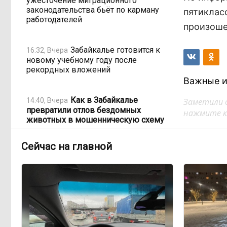
ужесточение миграционного
законодательства бьёт по карману
пятиклас
работодателей
произоше
Забайкалье готовится к
16:32, Вчера
новому учебному году после
рекордных вложений
Важные и
Как в Забайкалье
14:40, Вчера
Заметили 
превратили отлов бездомных
нажмите кл
животных в мошенническую схему
на 20 миллионов рублей
Сейчас на главной
В Забайкалье продлили
14:01, Вчера
запрет купания на Арахлее и Кеноне
Вода за 68 миллионов:
13:15, Вчера
ТГК-14 заплатит государству за
пользование Кеноном и Ингодой