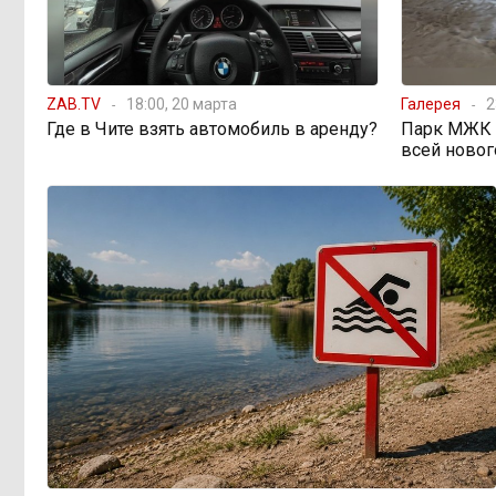
Этно-парк, который до
12:33, Вчера
сих пор не готов, работает почти три
года: что не так с Сухотино?
ZAB.TV
18:00, 20 марта
Галерея
2
Где в Чите взять автомобиль в аренду?
Парк МЖК в
всей новог
От 35 до 60 процентов за
11:02, Вчера
две недели: как Забайкалье
готовится к зиме
Сахар, курица и хлеб
09:31, Вчера
продолжают дорожать, а статистика
рисует обратное
Забайкалье строит
08:01, Вчера
дамбы раньше сроков, чтобы
паводки не застали врасплох
Погодные качели в
18:01, 6 августа