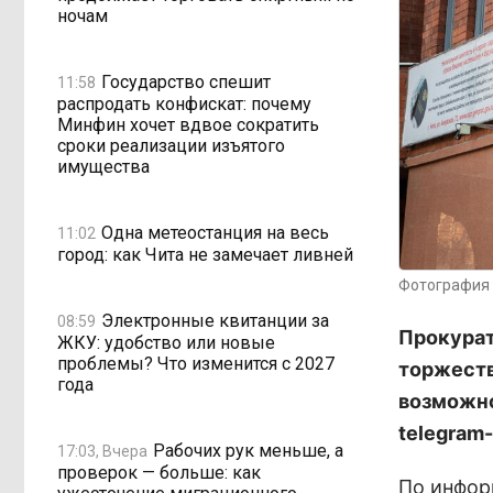
ночам
Государство спешит
11:58
распродать конфискат: почему
Минфин хочет вдвое сократить
сроки реализации изъятого
имущества
Одна метеостанция на весь
11:02
город: как Чита не замечает ливней
Фотография 
Электронные квитанции за
08:59
Прокурат
ЖКУ: удобство или новые
проблемы? Что изменится с 2027
торжеств
года
возможно
telegram
Рабочих рук меньше, а
17:03, Вчера
проверок — больше: как
По инфор