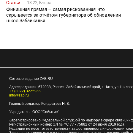
Статьи
18:22, Вчера
Финишная прямая — самая рискованная: что
скрывается за отчётом губернатора об обновлении
школ Забайкалья
Сетевое издание ZAB.RU
Адрес редакции:
672038
, Россия, Забайкальский край, г.
Чита
,
ул. Шилова
+7 (3022) 32-55-66
info@zab.ru
Главный редактор Кондратьев Н. В.
Учредитель - ООО "Событие"
Зарегистрировано Федеральной службой по надзору в сфере связи, ин
Регистрационный номер: ЭЛ № ФС 77 - 75882 от 24 июня 2019 года
Редакция не несет ответственности за достоверность информации, со
Запрещено полное или частичное копирование и использование любых м