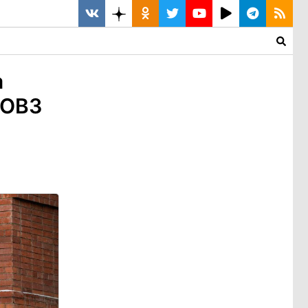
а
 ОВЗ