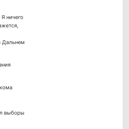
 Я ничего
ажется,
а Дальнем
ания
йкома
л выборы