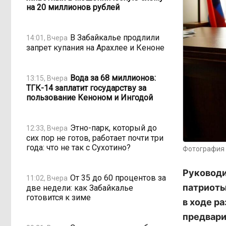
на 20 миллионов рублей
В Забайкалье продлили
14:01, Вчера
запрет купания на Арахлее и Кеноне
Вода за 68 миллионов:
13:15, Вчера
ТГК-14 заплатит государству за
пользование Кеноном и Ингодой
Этно-парк, который до
12:33, Вчера
сих пор не готов, работает почти три
года: что не так с Сухотино?
Фотография 
Руководи
От 35 до 60 процентов за
11:02, Вчера
патриоты
две недели: как Забайкалье
готовится к зиме
в ходе р
предвари