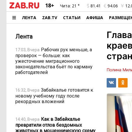
18+
Чита:
21 °
81.41
94.06
12.
ЛЕНТА
ZAB.TV
СТАТЬИ
АФИША
РАЗМЕЩЕ
Глава
Лента
краев
Рабочих рук меньше, а
17:03, Вчера
стра
проверок — больше: как
ужесточение миграционного
законодательства бьёт по карману
Полина Мил
работодателей
Забайкалье готовится к
16:32, Вчера
новому учебному году после
рекордных вложений
Как в Забайкалье
14:40, Вчера
превратили отлов бездомных
животных в мошенническую схему