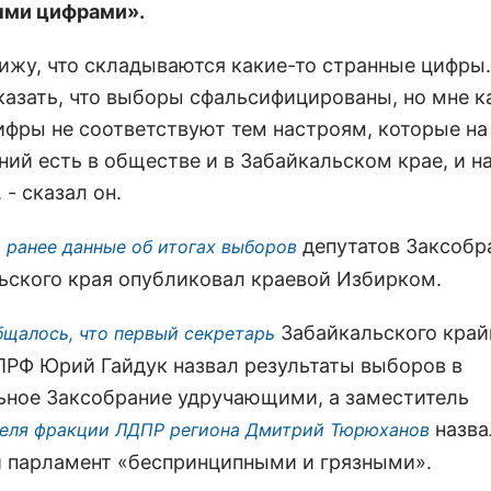
ыми цифрами».
вижу, что складываются какие-то странные цифры.
сказать, что выборы сфальсифицированы, но мне к
цифры не соответствуют тем настроям, которые на
ний есть в обществе и в Забайкальском крае, и н
 - сказал он.
депутатов Заксобр
 ранее данные об итогах выборов
ьского края опубликовал краевой Избирком.
Забайкальского кра
бщалось, что первый секретарь
ПРФ Юрий Гайдук назвал результаты выборов в
ьное Заксобрание удручающими, а заместитель
назва
еля фракции ЛДПР региона Дмитрий Тюрюханов
й парламент «беспринципными и грязными».