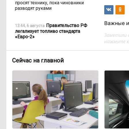
просят технику, пока чиновники
разводят руками
Важные и
Правительство РФ
13:44, 6 августа
легализует топливо стандарта
Заметили 
«Евро-2»
нажмите кл
Власти: Забайкалье
12:33, 6 августа
переживает туристический бум
Сейчас на главной
«В большинстве
11:05, 6 августа
регионов индексация прошла с 1
января»: почему Забайкалье
задержало повышение зарплат
бюджетникам
В Каларском
10:16, 6 августа
округе подрядчик и чиновник
попали под уголовные дела