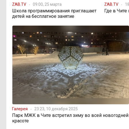
ZAB.TV
09:00, 25 марта
ZAB.TV
18
Школа программирования приглашает
Где в Чите
598 миллионов
детей на бесплатное занятие
08:38, 6 августа
улетели в Омск: как Забайкалье
провалило «Чистый воздух»
Депутат Госдумы
08:15, 6 августа
объяснил «неполноценность»
женщин библейским сюжетом
Прокуратура начала
08:10, 6 августа
проверку из-за раскопок ТГК-14
Когда ждать денег?
19:02, 5 августа
Забайкалье — в списке регионов,
где бюджетники могут остаться без
Галерея
23:23, 10 декабря 2025
выплат
Парк МЖК в Чите встретил зиму во всей новогодней
красоте