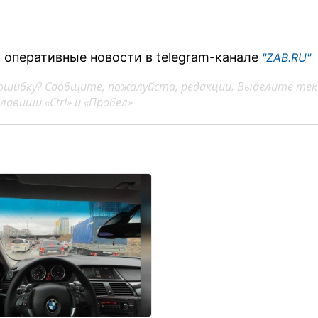
 оперативные новости в telegram-канале
"ZAB.RU"
ошибку? Сообщите, пожалуйста, редакции. Выделите тек
авиши «Ctrl» и «Пробел»