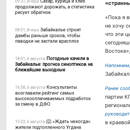
Сахар, курица и хлеб
09:31, Вчера
«странн
продолжают дорожать, а статистика
рисует обратное
«Пока я 
не хочу 
Забайкалье строит
08:01, Вчера
что эти 
дамбы раньше сроков, чтобы
паводки не застали врасплох
сегодняш
Востоке»,
Погодные качели в
18:01, 6 августа
Забайкалье: прогноз синоптиков на
Напомним,
ближайшие выходные
Забайкал
Консультанты
16:58, 6 августа
Ранее соо
возглавили рейтинг самых
партии К
высокооплачиваемых подработок
за смену в ДФО
регионал
руководит
«Ждать некогда»:
15:02, 6 августа
в краево
жители подтопленного Угдана