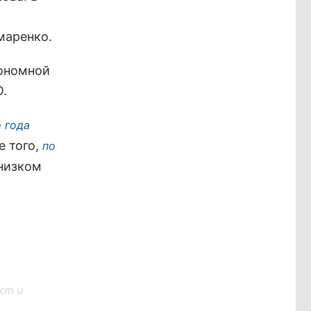
маренко.
тономной
О.
 года
е того,
по
 низком
ст и