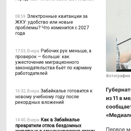
Электронные квитанции за
08:59
ЖКУ: удобство или новые
проблемы? Что изменится с 2027
года
Рабочих рук меньше, а
17:03, Вчера
проверок — больше: как
ужесточение миграционного
законодательства бьёт по карману
работодателей
Фотография 
Губернат
Забайкалье готовится к
16:32, Вчера
новому учебному году после
из 11 в 
рекордных вложений
сообщает
«Медиало
Как в Забайкалье
14:40, Вчера
превратили отлов бездомных
Первое м