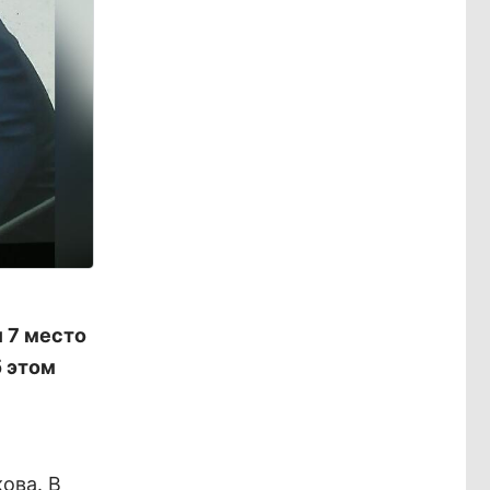
 7 место
б этом
ова. В