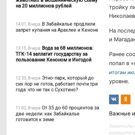
животных в мошенническую схему
на 20 миллионов рублей
тройку л
Николаев
В Забайкалье продлили
14:01, Вчера
запрет купания на Арахлее и Кеноне
На после
и Магадан
Вода за 68 миллионов:
13:15, Вчера
Ранее со
ТГК-14 заплатит государству за
пользование Кеноном и Ингодой
попал в 
итогам ию
Этно-парк, который до
12:33, Вчера
уровне.
сих пор не готов, работает почти три
года: что не так с Сухотино?
От 35 до 60 процентов за
11:02, Вчера
Важные и
две недели: как Забайкалье
готовится к зиме
Заметили 
нажмите кл