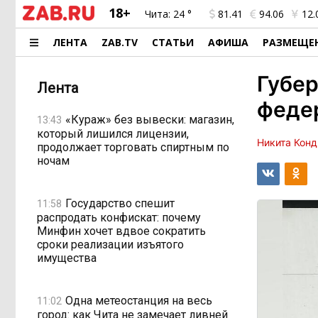
18+
Чита:
24 °
81.41
94.06
12.
ЛЕНТА
ZAB.TV
СТАТЬИ
АФИША
РАЗМЕЩЕ
Губер
Лента
феде
«Кураж» без вывески: магазин,
13:43
который лишился лицензии,
Никита Конд
продолжает торговать спиртным по
ночам
Государство спешит
11:58
распродать конфискат: почему
Минфин хочет вдвое сократить
сроки реализации изъятого
имущества
Одна метеостанция на весь
11:02
город: как Чита не замечает ливней