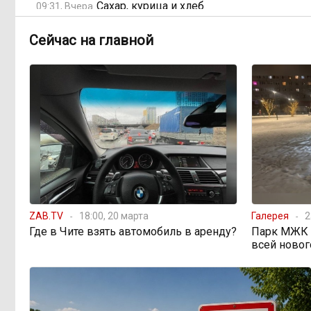
Сахар, курица и хлеб
09:31, Вчера
продолжают дорожать, а статистика
рисует обратное
Сейчас на главной
Забайкалье строит
08:01, Вчера
дамбы раньше сроков, чтобы
паводки не застали врасплох
Погодные качели в
18:01, 6 августа
Забайкалье: прогноз синоптиков на
ближайшие выходные
Консультанты
16:58, 6 августа
ZAB.TV
18:00, 20 марта
Галерея
2
возглавили рейтинг самых
Где в Чите взять автомобиль в аренду?
Парк МЖК в
высокооплачиваемых подработок
всей новог
за смену в ДФО
«Ждать некогда»:
15:02, 6 августа
жители подтопленного Угдана