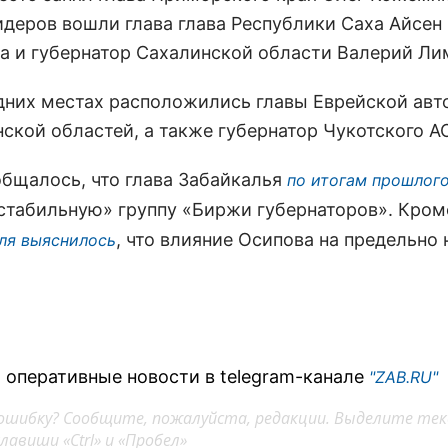
идеров вошли глава глава Республики Саха Айсен
а и губернатор Сахалинской области Валерий Ли
дних местах расположились главы Еврейской ав
ской областей, а также губернатор Чукотского А
общалось, что глава Забайкалья
по итогам прошлого
«стабильную» группу «Биржи губернаторов». Кром
, что влияние Осипова на предельно
ля выяснилось
 оперативные новости в telegram-канале
"ZAB.RU"
ошибку? Сообщите, пожалуйста, редакции. Выделите тек
авиши «Ctrl» и «Пробел»