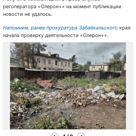
регоператора «Олерон+» на момент публикации
новости не удалось.
Напомним, ранее прокуратура Забайкальского
края
начала проверку деятельности «Олерон+».