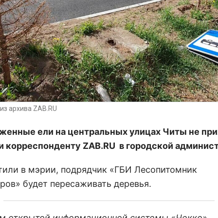
из архива ZAB.RU
женные ели на центральных улицах Читы не пр
 корреспонденту ZAB.RU в городской админист
тили в мэрии, подрядчик «ГБИ Лесопитомник
ров» будет пересаживать деревья.
м открытой информационной системы «Чекко»,