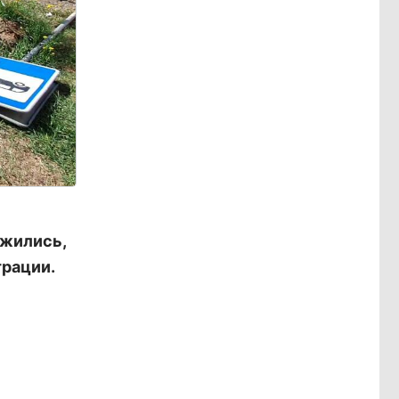
ижились,
рации.