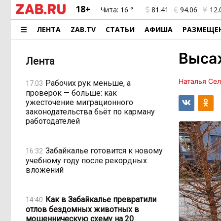
18+
Чита:
16 °
81.41
94.06
12.
ЛЕНТА
ZAB.TV
СТАТЬИ
АФИША
РАЗМЕЩЕ
Высаж
Лента
Наталья Се
Рабочих рук меньше, а
17:03
проверок — больше: как
ужесточение миграционного
законодательства бьёт по карману
работодателей
Забайкалье готовится к новому
16:32
учебному году после рекордных
вложений
Как в Забайкалье превратили
14:40
отлов бездомных животных в
мошенническую схему на 20