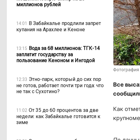
миллионов рублей
В Забайкалье продлили запрет
14:01
купания на Арахлее и Кеноне
Вода за 68 миллионов: ТГК-14
13:15
заплатит государству за
пользование Кеноном и Ингодой
Фотография 
Этно-парк, который до сих пор
12:33
Все выса
не готов, работает почти три года: что
не так с Сухотино?
сообщили
Как отме
От 35 до 60 процентов за две
11:02
недели: как Забайкалье готовится к
крупноме
зиме
По данны