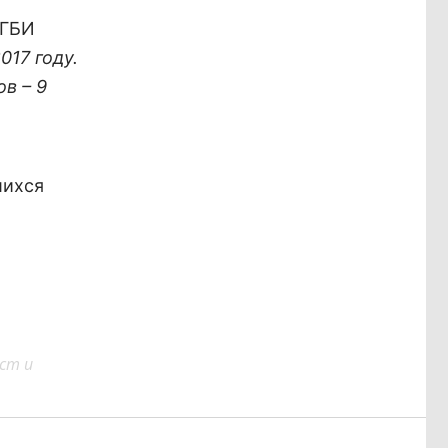
ГБИ
017 году.
в – 9
ихся
ст и