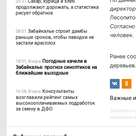
Сахар, курица и хлеб
09:31
продолжают дорожать, а статистика
директор
рисует обратное
Лесопито
Согласно
Забайкалье строит дамбы
08:01
человек.
раньше сроков, чтобы паводки не
застали врасплох
Ранее со
Погодные качели в
18:01, Вчера
деревьев
Забайкалье: прогноз синоптиков на
ближайшие выходные
Консультанты
16:58, Вчера
возглавили рейтинг самых
Важные и
высокооплачиваемых подработок
за смену в ДФО
Заметили 
нажмите кл
«Ждать некогда»:
15:02, Вчера
жители подтопленного Угдана