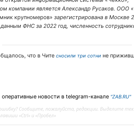
ом компании является Александр Русаков. ООО «
мник крупномеров»
зарегистрирована в Москве 2
 данным ФНС за 2022 год, численность сотруднико
общалось, что в Чите
не приживш
сносили три сотни
.
 оперативные новости в telegram-канале
"ZAB.RU"
ошибку? Сообщите, пожалуйста, редакции. Выделите тек
авиши «Ctrl» и «Пробел»