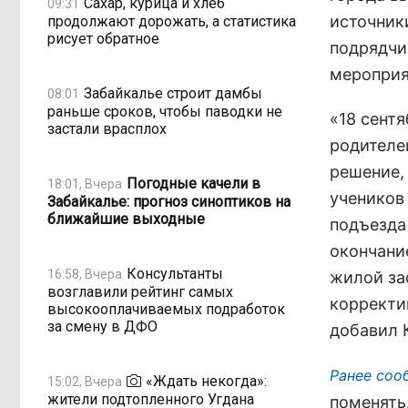
Сахар, курица и хлеб
09:31
источник
продолжают дорожать, а статистика
рисует обратное
подрядчи
мероприя
Забайкалье строит дамбы
08:01
раньше сроков, чтобы паводки не
«18 сент
застали врасплох
родителе
решение,
Погодные качели в
18:01, Вчера
учеников 
Забайкалье: прогноз синоптиков на
ближайшие выходные
подъезда
окончани
Консультанты
16:58, Вчера
жилой за
возглавили рейтинг самых
корректи
высокооплачиваемых подработок
за смену в ДФО
добавил 
Ранее соо
«Ждать некогда»:
15:02, Вчера
жители подтопленного Угдана
поменять.