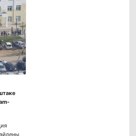
штаке
ram-
ция
найдены