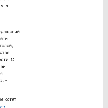
елен
обращений
айти
телей,
йстве
сти. С
щей
ся
, -
ле хотят
щие