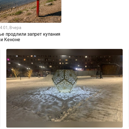
4:01, Вчера
ье продлили запрет купания
 и Кеноне