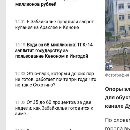
миллионов рублей
В Забайкалье продлили запрет
14:01
купания на Арахлее и Кеноне
Вода за 68 миллионов: ТГК-14
13:15
заплатит государству за
пользование Кеноном и Ингодой
Этно-парк, который до сих пор
12:33
Фотография 
не готов, работает почти три года: что
не так с Сухотино?
Опоры эл
для обус
От 35 до 60 процентов за две
11:02
канале Д
недели: как Забайкалье готовится к
зиме
По слова
города в