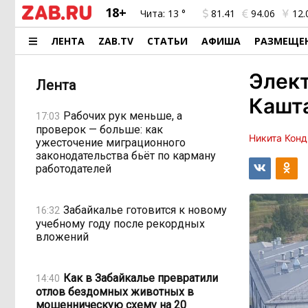
18+
Чита:
13 °
81.41
94.06
12.
ЛЕНТА
ZAB.TV
СТАТЬИ
АФИША
РАЗМЕЩЕ
Элект
Лента
Кашт
Рабочих рук меньше, а
17:03
проверок — больше: как
Никита Конд
ужесточение миграционного
законодательства бьёт по карману
работодателей
Забайкалье готовится к новому
16:32
учебному году после рекордных
вложений
Как в Забайкалье превратили
14:40
отлов бездомных животных в
мошенническую схему на 20