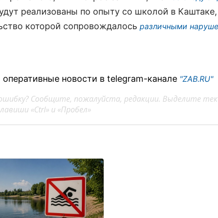
удут реализованы по опыту со школой в Каштаке,
ьство которой сопровождалось
различными наруше
 оперативные новости в telegram-канале
"ZAB.RU"
ошибку? Сообщите, пожалуйста, редакции. Выделите тек
авиши «Ctrl» и «Пробел»