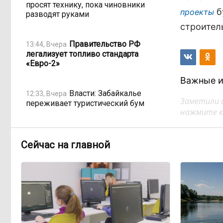
просят технику, пока чиновники
б
проекты
разводят руками
строител
Правительство РФ
13:44, Вчера
легализует топливо стандарта
«Евро-2»
Важные и
Власти: Забайкалье
12:33, Вчера
Заметили 
переживает туристический бум
нажмите кл
«В большинстве
11:05, Вчера
регионов индексация прошла с 1
Сейчас на главной
января»: почему Забайкалье
задержало повышение зарплат
бюджетникам
В Каларском округе
10:16, Вчера
подрядчик и чиновник попали под
уголовные дела