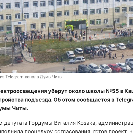
из Telegram-канала Думы Читы
ектроосвещения уберут около школы №55 в Ка
тройства подъезда. Об этом сообщается в Teleg
умы Читы.
м депутата Гордумы Виталия Козака, администра
ыполнила процедуру согласования, готов проект, 