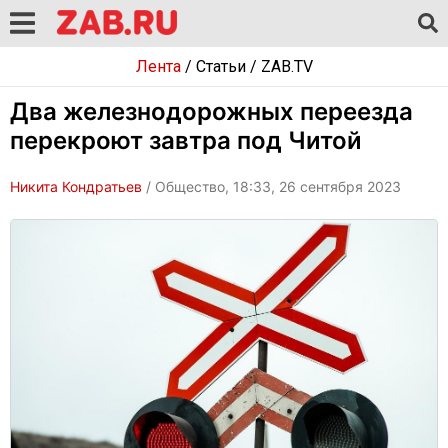
Лента
/
Статьи
/
ZAB.TV
Два железнодорожных переезда
перекроют завтра под Читой
Никита Кондратьев
/ Общество, 18:33, 26 сентября 2023