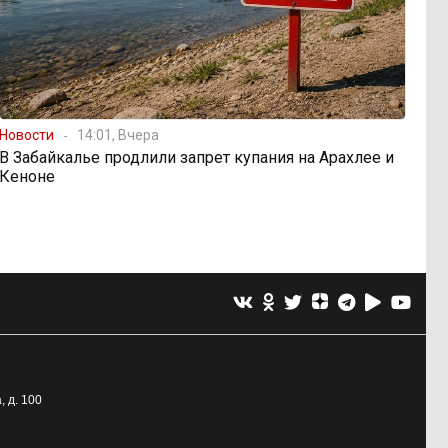
Новости
14:01, Вчера
В Забайкалье продлили запрет купания на Арахлее и
Кеноне
, д. 100