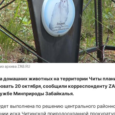
из архива ZAB.RU
 домашних животных на территории Читы план
овать 20 октября, сообщили корреспонденту
ZA
ужбе Минприроды Забайкалья.
удет выполнена
по решению центрального районно
ании иска Читинской природоохранной прокурату