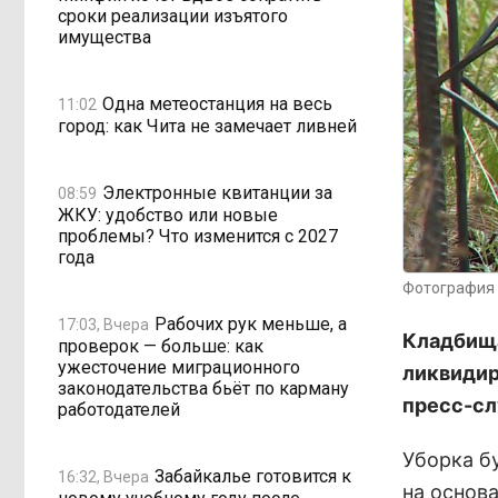
сроки реализации изъятого
имущества
Одна метеостанция на весь
11:02
город: как Чита не замечает ливней
Электронные квитанции за
08:59
ЖКУ: удобство или новые
проблемы? Что изменится с 2027
года
Фотография 
Рабочих рук меньше, а
17:03, Вчера
Кладбища
проверок — больше: как
ужесточение миграционного
ликвидир
законодательства бьёт по карману
пресс-сл
работодателей
Уборка б
Забайкалье готовится к
16:32, Вчера
на основ