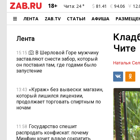
18+
Чита:
24 °
81.41
94.06
12.
ЛЕНТА
ZAB.TV
СТАТЬИ
АФИША
РАЗМЕЩЕ
Клад
Лента
Чите
В Шерловой Горе мужчину
15:15
заставляют снести забор, который
Наталья Се
он поставил там, где годами было
запустение
«Кураж» без вывески: магазин,
13:43
который лишился лицензии,
продолжает торговать спиртным по
ночам
Государство спешит
11:58
распродать конфискат: почему
Минфин хочет вдвое сократить