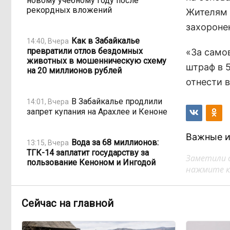
новому учебному году после
рекордных вложений
Жителям 
захороне
Как в Забайкалье
14:40, Вчера
превратили отлов бездомных
«За само
животных в мошенническую схему
штраф в 
на 20 миллионов рублей
отнести в
В Забайкалье продлили
14:01, Вчера
запрет купания на Арахлее и Кеноне
Важные и
Вода за 68 миллионов:
13:15, Вчера
ТГК-14 заплатит государству за
Заметили 
пользование Кеноном и Ингодой
нажмите кл
Этно-парк, который до
12:33, Вчера
Сейчас на главной
сих пор не готов, работает почти три
года: что не так с Сухотино?