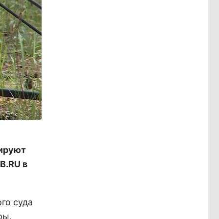
ируют
B.
RU в
го суда
ры.