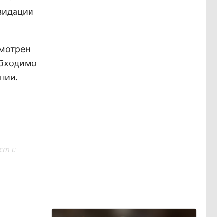
видации
смотрен
обходимо
нии.
ст и