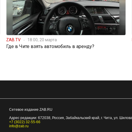
ZAB.TV
18:00, 20 марта
Где в Чите взять автомобиль в аренду?
Сетевое издание ZAB.RU
Адрес редакции:
672038
, Россия, Забайкальский край, г.
Чита
,
ул. Шилова
+7 (3022) 32-55-66
info@zab.ru