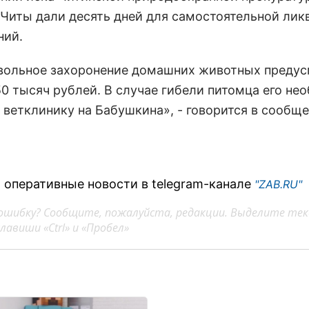
Читы дали десять дней для самостоятельной лик
ний.
вольное захоронение домашних животных преду
50 тысяч рублей. В случае гибели питомца его не
 ветклинику на Бабушкина», - говорится в сообще
 оперативные новости в telegram-канале
"ZAB.RU"
ошибку? Сообщите, пожалуйста, редакции. Выделите тек
авиши «Ctrl» и «Пробел»