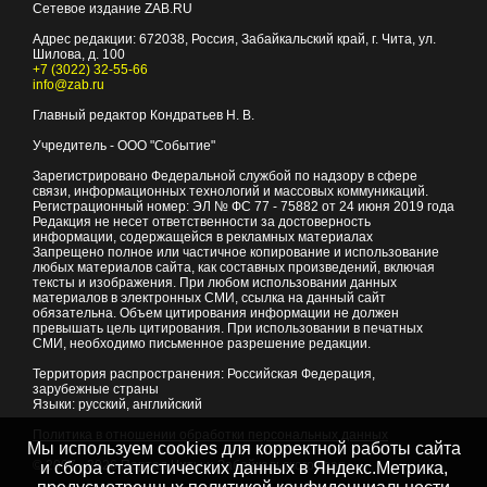
Сетевое издание ZAB.RU
Адрес редакции:
672038
, Россия, Забайкальский край, г.
Чита
,
ул.
Шилова, д. 100
+7 (3022) 32-55-66
info@zab.ru
Главный редактор Кондратьев Н. В.
Учредитель - ООО "Событие"
Зарегистрировано Федеральной службой по надзору в сфере
связи, информационных технологий и массовых коммуникаций.
Регистрационный номер: ЭЛ № ФС 77 - 75882 от 24 июня 2019 года
Редакция не несет ответственности за достоверность
информации, содержащейся в рекламных материалах
Запрещено полное или частичное копирование и использование
любых материалов сайта, как составных произведений, включая
тексты и изображения. При любом использовании данных
материалов в электронных СМИ, ссылка на данный сайт
обязательна. Объем цитирования информации не должен
превышать цель цитирования. При использовании в печатных
СМИ, необходимо письменное разрешение редакции.
Территория распространения: Российская Федерация,
зарубежные страны
Языки: русский, английский
Политика в отношении обработки персональных данных
Мы используем cookies для корректной работы сайта
© 2007 - 2026
Портал Читы и Забайкальского края
и сбора статистических данных в Яндекс.Метрика,