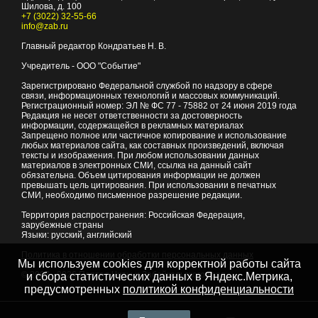
Шилова, д. 100
+7 (3022) 32-55-66
info@zab.ru
Главный редактор Кондратьев Н. В.
Учредитель - ООО "Событие"
Зарегистрировано Федеральной службой по надзору в сфере
связи, информационных технологий и массовых коммуникаций.
Регистрационный номер: ЭЛ № ФС 77 - 75882 от 24 июня 2019 года
Редакция не несет ответственности за достоверность
информации, содержащейся в рекламных материалах
Запрещено полное или частичное копирование и использование
любых материалов сайта, как составных произведений, включая
тексты и изображения. При любом использовании данных
материалов в электронных СМИ, ссылка на данный сайт
обязательна. Объем цитирования информации не должен
превышать цель цитирования. При использовании в печатных
СМИ, необходимо письменное разрешение редакции.
Территория распространения: Российская Федерация,
зарубежные страны
Языки: русский, английский
Политика в отношении обработки персональных данных
Мы используем cookies для корректной работы сайта
© 2007 - 2026
Портал Читы и Забайкальского края
и сбора статистических данных в Яндекс.Метрика,
предусмотренных
политикой конфиденциальности