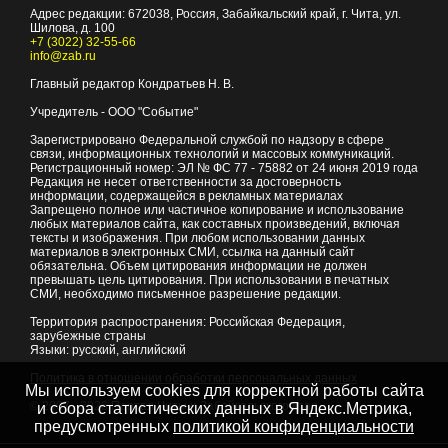
Адрес редакции:
672038
, Россия, Забайкальский край, г.
Чита
,
ул.
Шилова, д. 100
+7 (3022) 32-55-66
info@zab.ru
Главный редактор Кондратьев Н. В.
Учредитель - ООО "Событие"
Зарегистрировано Федеральной службой по надзору в сфере
связи, информационных технологий и массовых коммуникаций.
Регистрационный номер: ЭЛ № ФС 77 - 75882 от 24 июня 2019 года
Редакция не несет ответственности за достоверность
информации, содержащейся в рекламных материалах
Запрещено полное или частичное копирование и использование
любых материалов сайта, как составных произведений, включая
тексты и изображения. При любом использовании данных
материалов в электронных СМИ, ссылка на данный сайт
обязательна. Объем цитирования информации не должен
превышать цель цитирования. При использовании в печатных
СМИ, необходимо письменное разрешение редакции.
Территория распространения: Российская Федерация,
зарубежные страны
Языки: русский, английский
Политика в отношении обработки персональных данных
Мы используем cookies для корректной работы сайта
© 2007 - 2026
Портал Читы и Забайкальского края
и сбора статистических данных в Яндекс.Метрика,
предусмотренных
политикой конфиденциальности