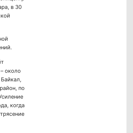
ра, в 30
ской
ной
ний.
ёт
 – около
 Байкал,
 район, по
Усиление
да, когда
етрясение