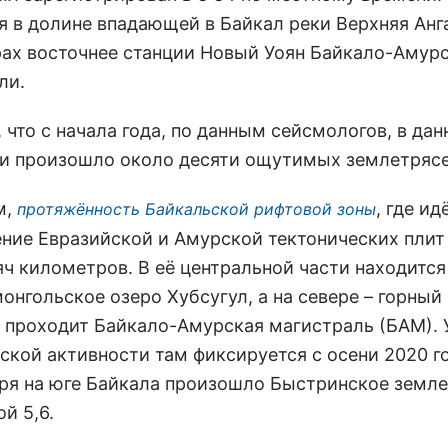
я в долине впадающей в Байкал реки Верхняя Анга
ах восточнее станции Новый Уоян Байкало-Амур
ли.
что с начала года, по данным сейсмологов, в дан
и произошло около десяти ощутимых землетрясе
м,
, где ид
протяжённость Байкальской рифтовой зоны
ние Евразийской и Амурской тектонических плит
яч километров. В её центральной части находится
монгольское озеро Хубсугул, а на севере – горный
 проходит Байкало-Амурская магистраль (БАМ). 
ской активности там фиксируется с осени 2020 го
бря на юге Байкала произошло Быстринское земл
й 5,6.