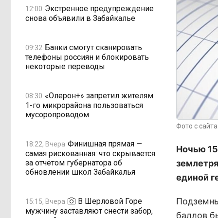
Экстренное предупреждение
12:00
снова объявили в Забайкалье
Банки смогут сканировать
09:32
телефоны россиян и блокировать
некоторые переводы
«Олерон+» запретил жителям
08:30
1-го микрорайона пользоваться
мусоропроводом
Фото с сайт
Финишная прямая —
18:22, Вчера
Ночью 15
самая рискованная: что скрывается
за отчётом губернатора об
землетря
обновлении школ Забайкалья
единой г
Подземны
В Шерловой Горе
15:15, Вчера
мужчину заставляют снести забор,
баллов б