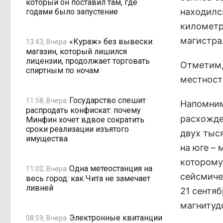
который он поставил там, где
находилс
годами было запустение
километр
магистра
«Кураж» без вывески:
13:43, Вчера
магазин, который лишился
лицензии, продолжает торговать
Отметим, 
спиртным по ночам
местност
Государство спешит
11:58, Вчера
Напомни
распродать конфискат: почему
расхожде
Минфин хочет вдвое сократить
сроки реализации изъятого
двух тыс
имущества
на юге – 
которому
Одна метеостанция на
11:02, Вчера
сейсмиче
весь город: как Чита не замечает
ливней
21 сентя
магнитудо
Электронные квитанции
08:59, Вчера