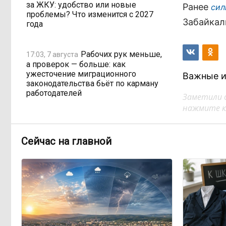
за ЖКУ: удобство или новые
Ранее
сил
проблемы? Что изменится с 2027
Забайкал
года
Рабочих рук меньше,
17:03, 7 августа
а проверок — больше: как
ужесточение миграционного
Важные и
законодательства бьёт по карману
работодателей
Заметили 
нажмите кл
Забайкалье готовится
16:32, 7 августа
к новому учебному году после
Сейчас на главной
рекордных вложений
Как в Забайкалье
14:40, 7 августа
превратили отлов бездомных
животных в мошенническую схему
на 20 миллионов рублей