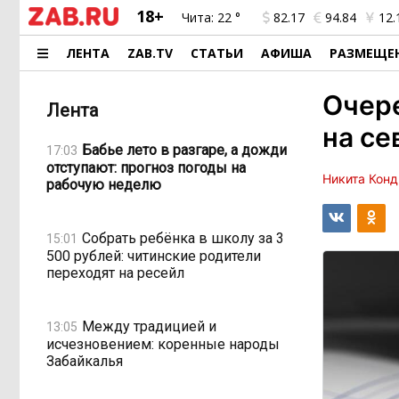
18+
Чита:
22 °
82.17
94.84
12.
ЛЕНТА
ZAB.TV
СТАТЬИ
АФИША
РАЗМЕЩЕ
Очер
Лента
на се
Бабье лето в разгаре, а дожди
17:03
отступают: прогноз погоды на
Никита Конд
рабочую неделю
Собрать ребёнка в школу за 3
15:01
500 рублей: читинские родители
переходят на ресейл
Между традицией и
13:05
исчезновением: коренные народы
Забайкалья