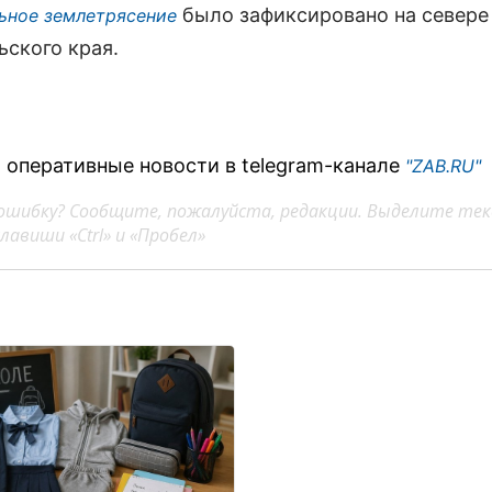
было зафиксировано на севере
ьное землетрясение
ьского края.
 оперативные новости в telegram-канале
"ZAB.RU"
ошибку? Сообщите, пожалуйста, редакции. Выделите тек
авиши «Ctrl» и «Пробел»