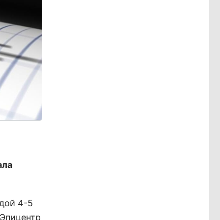
ала
дой 4-5
 Эпицентр