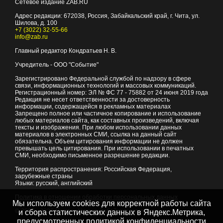
Сетевое издание ZAB.RU
Адрес редакции:
672038
, Россия, Забайкальский край, г.
Чита
,
ул.
Шилова, д. 100
+7 (3022) 32-55-66
info@zab.ru
Главный редактор Кондратьев Н. В.
Учредитель - ООО "Событие"
Зарегистрировано Федеральной службой по надзору в сфере
связи, информационных технологий и массовых коммуникаций.
Регистрационный номер: ЭЛ № ФС 77 - 75882 от 24 июня 2019 года
Редакция не несет ответственности за достоверность
информации, содержащейся в рекламных материалах
Запрещено полное или частичное копирование и использование
любых материалов сайта, как составных произведений, включая
тексты и изображения. При любом использовании данных
материалов в электронных СМИ, ссылка на данный сайт
обязательна. Объем цитирования информации не должен
превышать цель цитирования. При использовании в печатных
СМИ, необходимо письменное разрешение редакции.
Территория распространения: Российская Федерация,
зарубежные страны
Языки: русский, английский
Политика в отношении обработки персональных данных
Мы используем cookies для корректной работы сайта
© 2007 - 2026
Портал Читы и Забайкальского края
и сбора статистических данных в Яндекс.Метрика,
предусмотренных
политикой конфиденциальности