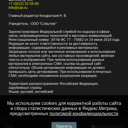
+7 (3022) 32-55-66
info@zab.ru
Главный редактор Кондратьев Н. В.
Учредитель - ООО "Событие"
Зарегистрировано Федеральной службой по надзору в сфере
связи, информационных технологий и массовых коммуникаций.
Регистрационный номер: ЭЛ № ФС 77 - 75882 от 24 июня 2019 года
Редакция не несет ответственности за достоверность
информации, содержащейся в рекламных материалах
Запрещено полное или частичное копирование и использование
любых материалов сайта, как составных произведений, включая
тексты и изображения. При любом использовании данных
материалов в электронных СМИ, ссылка на данный сайт
обязательна. Объем цитирования информации не должен
превышать цель цитирования. При использовании в печатных
СМИ, необходимо письменное разрешение редакции.
Территория распространения: Российская Федерация,
зарубежные страны
Языки: русский, английский
Политика в отношении обработки персональных данных
Мы используем cookies для корректной работы сайта
© 2007 - 2026
Портал Читы и Забайкальского края
и сбора статистических данных в Яндекс.Метрика,
предусмотренных
политикой конфиденциальности
Принять
18+