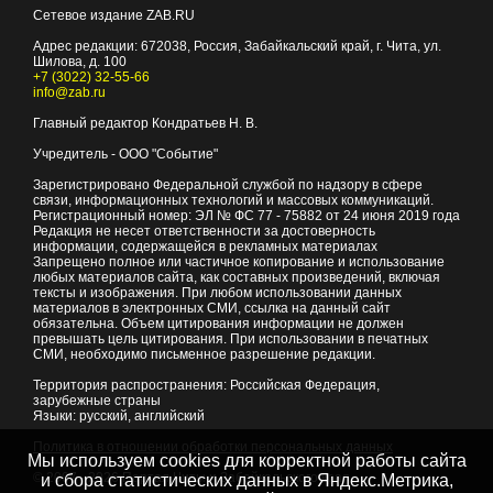
Сетевое издание ZAB.RU
Адрес редакции:
672038
, Россия, Забайкальский край, г.
Чита
,
ул.
Шилова, д. 100
+7 (3022) 32-55-66
info@zab.ru
Главный редактор Кондратьев Н. В.
Учредитель - ООО "Событие"
Зарегистрировано Федеральной службой по надзору в сфере
связи, информационных технологий и массовых коммуникаций.
Регистрационный номер: ЭЛ № ФС 77 - 75882 от 24 июня 2019 года
Редакция не несет ответственности за достоверность
информации, содержащейся в рекламных материалах
Запрещено полное или частичное копирование и использование
любых материалов сайта, как составных произведений, включая
тексты и изображения. При любом использовании данных
материалов в электронных СМИ, ссылка на данный сайт
обязательна. Объем цитирования информации не должен
превышать цель цитирования. При использовании в печатных
СМИ, необходимо письменное разрешение редакции.
Территория распространения: Российская Федерация,
зарубежные страны
Языки: русский, английский
Политика в отношении обработки персональных данных
Мы используем cookies для корректной работы сайта
© 2007 - 2026
Портал Читы и Забайкальского края
и сбора статистических данных в Яндекс.Метрика,