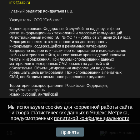
info@zab.ru
Главный редактор Кондратьев Н. В.
Учредитель - ООО "Событие"
Зарегистрировано Федеральной службой по надзору в сфере
связи, информационных технологий и массовых коммуникаций.
Регистрационный номер: ЭЛ № ФС 77 - 75882 от 24 июня 2019 года
Редакция не несет ответственности за достоверность
информации, содержащейся в рекламных материалах
Запрещено полное или частичное копирование и использование
любых материалов сайта, как составных произведений, включая
тексты и изображения. При любом использовании данных
материалов в электронных СМИ, ссылка на данный сайт
обязательна. Объем цитирования информации не должен
превышать цель цитирования. При использовании в печатных
СМИ, необходимо письменное разрешение редакции.
Территория распространения: Российская Федерация,
зарубежные страны
Языки: русский, английский
Политика в отношении обработки персональных данных
Мы используем cookies для корректной работы сайта
© 2007 - 2026
Портал Читы и Забайкальского края
и сбора статистических данных в Яндекс.Метрика,
предусмотренных
политикой конфиденциальности
Принять
18+