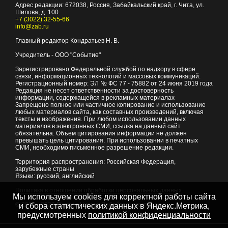
Адрес редакции:
672038
, Россия, Забайкальский край, г.
Чита
,
ул.
Шилова, д. 100
+7 (3022) 32-55-66
info@zab.ru
Главный редактор Кондратьев Н. В.
Учредитель - ООО "Событие"
Зарегистрировано Федеральной службой по надзору в сфере
связи, информационных технологий и массовых коммуникаций.
Регистрационный номер: ЭЛ № ФС 77 - 75882 от 24 июня 2019 года
Редакция не несет ответственности за достоверность
информации, содержащейся в рекламных материалах
Запрещено полное или частичное копирование и использование
любых материалов сайта, как составных произведений, включая
тексты и изображения. При любом использовании данных
материалов в электронных СМИ, ссылка на данный сайт
обязательна. Объем цитирования информации не должен
превышать цель цитирования. При использовании в печатных
СМИ, необходимо письменное разрешение редакции.
Территория распространения: Российская Федерация,
зарубежные страны
Языки: русский, английский
Политика в отношении обработки персональных данных
Мы используем cookies для корректной работы сайта
© 2007 - 2026
Портал Читы и Забайкальского края
и сбора статистических данных в Яндекс.Метрика,
предусмотренных
политикой конфиденциальности