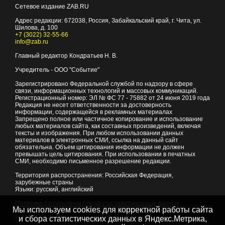
Сетевое издание ZAB.RU
Адрес редакции:
672038
, Россия, Забайкальский край, г.
Чита
,
ул.
Шилова, д. 100
+7 (3022) 32-55-66
info@zab.ru
Главный редактор Кондратьев Н. В.
Учредитель - ООО "Событие"
Зарегистрировано Федеральной службой по надзору в сфере
связи, информационных технологий и массовых коммуникаций.
Регистрационный номер: ЭЛ № ФС 77 - 75882 от 24 июня 2019 года
Редакция не несет ответственности за достоверность
информации, содержащейся в рекламных материалах
Запрещено полное или частичное копирование и использование
любых материалов сайта, как составных произведений, включая
тексты и изображения. При любом использовании данных
материалов в электронных СМИ, ссылка на данный сайт
обязательна. Объем цитирования информации не должен
превышать цель цитирования. При использовании в печатных
СМИ, необходимо письменное разрешение редакции.
Территория распространения: Российская Федерация,
зарубежные страны
Языки: русский, английский
Политика в отношении обработки персональных данных
Мы используем cookies для корректной работы сайта
© 2007 - 2026
Портал Читы и Забайкальского края
и сбора статистических данных в Яндекс.Метрика,