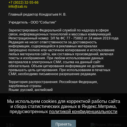
+7 (3022) 32-55-66
info@zab.ru
Главный редактор Кондратьев Н. В.
Учредитель - ООО "Событие"
Зарегистрировано Федеральной службой по надзору в сфере
связи, информационных технологий и массовых коммуникаций.
Регистрационный номер: ЭЛ № ФС 77 - 75882 от 24 июня 2019 года
Редакция не несет ответственности за достоверность
информации, содержащейся в рекламных материалах
Запрещено полное или частичное копирование и использование
любых материалов сайта, как составных произведений, включая
тексты и изображения. При любом использовании данных
материалов в электронных СМИ, ссылка на данный сайт
обязательна. Объем цитирования информации не должен
превышать цель цитирования. При использовании в печатных
СМИ, необходимо письменное разрешение редакции.
Территория распространения: Российская Федерация,
зарубежные страны
Языки: русский, английский
Политика в отношении обработки персональных данных
Мы используем cookies для корректной работы сайта
© 2007 - 2026
Портал Читы и Забайкальского края
и сбора статистических данных в Яндекс.Метрика,
предусмотренных
политикой конфиденциальности
Принять
18+