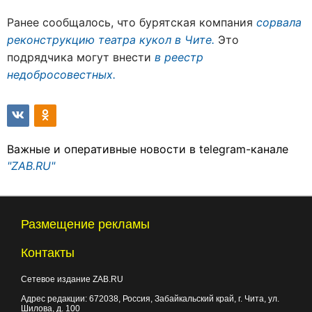
Ранее сообщалось, что бурятская компания
сорвала
реконструкцию театра кукол в Чите.
Это
подрядчика могут внести
в реестр
недобросовестных.
Важные и оперативные новости в telegram-канале
"ZAB.RU"
Размещение рекламы
Контакты
Сетевое издание ZAB.RU
Адрес редакции:
672038
, Россия, Забайкальский край, г.
Чита
,
ул.
Шилова, д. 100