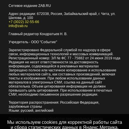
Сетевое издание ZAB.RU
Адрес редакции:
672038
, Россия, Забайкальский край, г.
Чита
,
ул.
Шилова, д. 100
+7 (3022) 32-55-66
info@zab.ru
Главный редактор Кондратьев Н. В.
Учредитель - ООО "Событие"
Зарегистрировано Федеральной службой по надзору в сфере
связи, информационных технологий и массовых коммуникаций.
Регистрационный номер: ЭЛ № ФС 77 - 75882 от 24 июня 2019 года
Редакция не несет ответственности за достоверность
информации, содержащейся в рекламных материалах
Запрещено полное или частичное копирование и использование
любых материалов сайта, как составных произведений, включая
тексты и изображения. При любом использовании данных
материалов в электронных СМИ, ссылка на данный сайт
обязательна. Объем цитирования информации не должен
превышать цель цитирования. При использовании в печатных
СМИ, необходимо письменное разрешение редакции.
Территория распространения: Российская Федерация,
зарубежные страны
Языки: русский, английский
Политика в отношении обработки персональных данных
Мы используем cookies для корректной работы сайта
© 2007 - 2026
Портал Читы и Забайкальского края
и сбора статистических данных в Яндекс.Метрика,