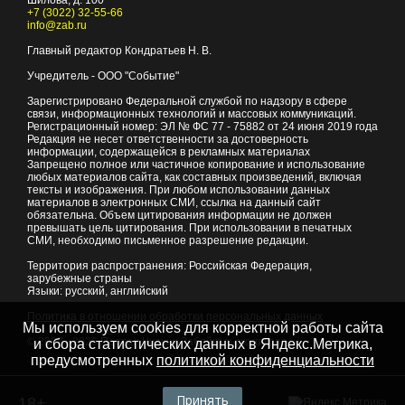
+7 (3022) 32-55-66
info@zab.ru
Главный редактор Кондратьев Н. В.
Учредитель - ООО "Событие"
Зарегистрировано Федеральной службой по надзору в сфере
связи, информационных технологий и массовых коммуникаций.
Регистрационный номер: ЭЛ № ФС 77 - 75882 от 24 июня 2019 года
Редакция не несет ответственности за достоверность
информации, содержащейся в рекламных материалах
Запрещено полное или частичное копирование и использование
любых материалов сайта, как составных произведений, включая
тексты и изображения. При любом использовании данных
материалов в электронных СМИ, ссылка на данный сайт
обязательна. Объем цитирования информации не должен
превышать цель цитирования. При использовании в печатных
СМИ, необходимо письменное разрешение редакции.
Территория распространения: Российская Федерация,
зарубежные страны
Языки: русский, английский
Политика в отношении обработки персональных данных
Мы используем cookies для корректной работы сайта
© 2007 - 2026
Портал Читы и Забайкальского края
и сбора статистических данных в Яндекс.Метрика,
предусмотренных
политикой конфиденциальности
Принять
18+