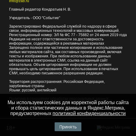
info@zab.ru
Главный редактор Кондратьев Н. В.
Учредитель - ООО "Событие"
Зарегистрировано Федеральной службой по надзору в сфере
связи, информационных технологий и массовых коммуникаций.
Регистрационный номер: ЭЛ № ФС 77 - 75882 от 24 июня 2019 года
Редакция не несет ответственности за достоверность
информации, содержащейся в рекламных материалах
Запрещено полное или частичное копирование и использование
любых материалов сайта, как составных произведений, включая
тексты и изображения. При любом использовании данных
материалов в электронных СМИ, ссылка на данный сайт
обязательна. Объем цитирования информации не должен
превышать цель цитирования. При использовании в печатных
СМИ, необходимо письменное разрешение редакции.
Территория распространения: Российская Федерация,
зарубежные страны
Языки: русский, английский
Политика в отношении обработки персональных данных
Мы используем cookies для корректной работы сайта
© 2007 - 2026
Портал Читы и Забайкальского края
и сбора статистических данных в Яндекс.Метрика,
предусмотренных
политикой конфиденциальности
Принять
18+