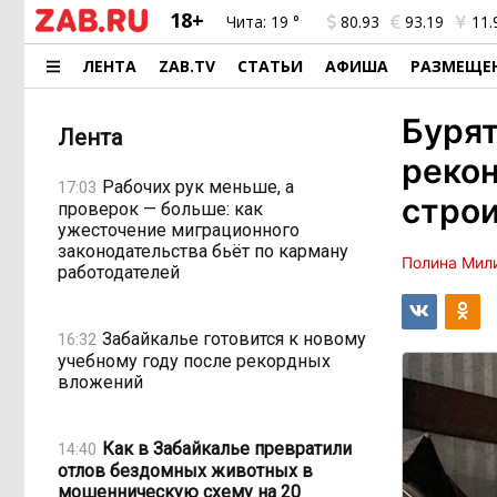
18+
Чита:
19 °
80.93
93.19
11.
ЛЕНТА
ZAB.TV
СТАТЬИ
АФИША
РАЗМЕЩЕ
Бурят
Лента
рекон
Рабочих рук меньше, а
17:03
строи
проверок — больше: как
ужесточение миграционного
законодательства бьёт по карману
Полина Мил
работодателей
Забайкалье готовится к новому
16:32
учебному году после рекордных
вложений
Как в Забайкалье превратили
14:40
отлов бездомных животных в
мошенническую схему на 20