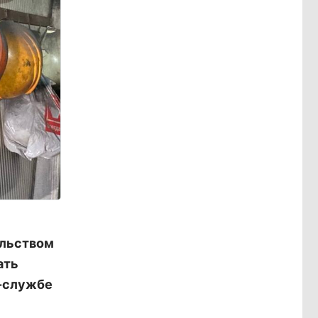
ельством
ать
с-службе