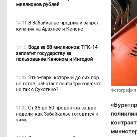
миллионов рублей
В Забайкалье продлили запрет
14:01
купания на Арахлее и Кеноне
Вода за 68 миллионов: ТГК-14
13:15
заплатит государству за
пользование Кеноном и Ингодой
Этно-парк, который до сих пор
12:33
не готов, работает почти три года: что
не так с Сухотино?
Фотография 
«Бурятпр
От 35 до 60 процентов за две
11:02
поликлин
недели: как Забайкалье готовится к
зиме
контракт
министе