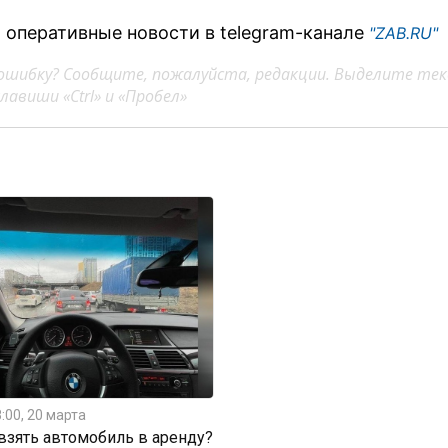
 оперативные новости в telegram-канале
"ZAB.RU"
ошибку? Сообщите, пожалуйста, редакции. Выделите тек
авиши «Ctrl» и «Пробел»
:00, 20 марта
 взять автомобиль в аренду?