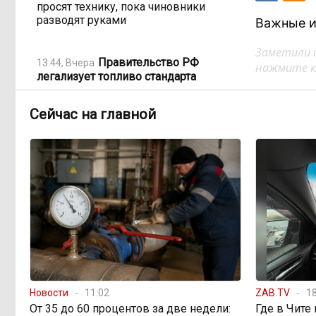
просят технику, пока чиновники
разводят руками
Важные и
Заметили 
Правительство РФ
13:44, Вчера
нажмите кл
легализует топливо стандарта
«Евро-2»
Сейчас на главной
Власти: Забайкалье
12:33, Вчера
переживает туристический бум
«В большинстве
11:05, Вчера
регионов индексация прошла с 1
января»: почему Забайкалье
задержало повышение зарплат
бюджетникам
В Каларском округе
10:16, Вчера
Новости
11:02
ZAB.TV
18
подрядчик и чиновник попали под
От 35 до 60 процентов за две недели:
Где в Чите
уголовные дела