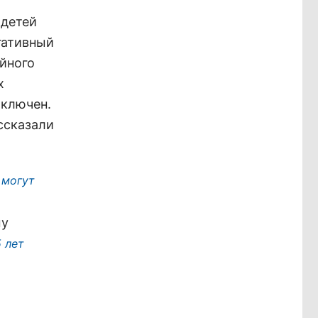
 детей
егативный
йного
х
аключен.
ссказали
 могут
му
5 лет