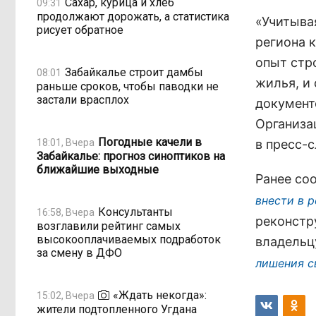
Сахар, курица и хлеб
09:31
продолжают дорожать, а статистика
«Учитыва
рисует обратное
региона к
опыт стр
Забайкалье строит дамбы
08:01
жилья, и
раньше сроков, чтобы паводки не
застали врасплох
документ
Организа
Погодные качели в
18:01, Вчера
в пресс-
Забайкалье: прогноз синоптиков на
ближайшие выходные
Ранее со
внести в 
Консультанты
16:58, Вчера
реконстр
возглавили рейтинг самых
высокооплачиваемых подработок
владельц
за смену в ДФО
лишения с
«Ждать некогда»:
15:02, Вчера
жители подтопленного Угдана