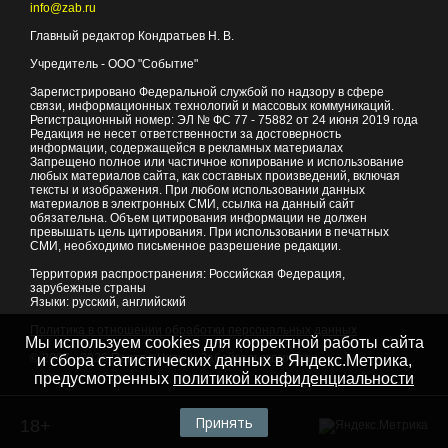
info@zab.ru
Главный редактор Кондратьев Н. В.
Учредитель - ООО "Событие"
Зарегистрировано Федеральной службой по надзору в сфере
связи, информационных технологий и массовых коммуникаций.
Регистрационный номер: ЭЛ № ФС 77 - 75882 от 24 июня 2019 года
Редакция не несет ответственности за достоверность
информации, содержащейся в рекламных материалах
Запрещено полное или частичное копирование и использование
любых материалов сайта, как составных произведений, включая
тексты и изображения. При любом использовании данных
материалов в электронных СМИ, ссылка на данный сайт
обязательна. Объем цитирования информации не должен
превышать цель цитирования. При использовании в печатных
СМИ, необходимо письменное разрешение редакции.
Территория распространения: Российская Федерация,
зарубежные страны
Языки: русский, английский
Политика в отношении обработки персональных данных
Мы используем cookies для корректной работы сайта
© 2007 - 2026
Портал Читы и Забайкальского края
и сбора статистических данных в Яндекс.Метрика,
предусмотренных
политикой конфиденциальности
Принять
18+