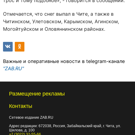
трос и тому подобное
», - говорится в сообщении.
Отмечается, что снег выпал
в Чите, а также в
Читинском, Улетовском, Карымском, Агинском,
Могойтуйском и Оловяннинском районах.
Важные и оперативные новости в telegram-канале
"ZAB.RU"
Размещение рекламы
Контакты
Сетевое издание ZAB.RU
Адрес редакции:
672038
, Россия, Забайкальский край, г.
Чита
,
ул.
Шилова, д. 100
+7 (3022) 32-55-66