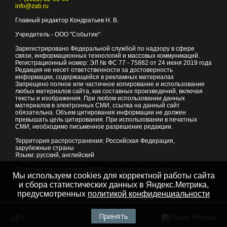
info@zab.ru
Главный редактор Кондратьев Н. В.
Учредитель - ООО "Событие"
Зарегистрировано Федеральной службой по надзору в сфере
связи, информационных технологий и массовых коммуникаций.
Регистрационный номер: ЭЛ № ФС 77 - 75882 от 24 июня 2019 года
Редакция не несет ответственности за достоверность
информации, содержащейся в рекламных материалах
Запрещено полное или частичное копирование и использование
любых материалов сайта, как составных произведений, включая
тексты и изображения. При любом использовании данных
материалов в электронных СМИ, ссылка на данный сайт
обязательна. Объем цитирования информации не должен
превышать цель цитирования. При использовании в печатных
СМИ, необходимо письменное разрешение редакции.
Территория распространения: Российская Федерация,
зарубежные страны
Языки: русский, английский
Политика в отношении обработки персональных данных
Мы используем cookies для корректной работы сайта
© 2007 - 2026
Портал Читы и Забайкальского края
и сбора статистических данных в Яндекс.Метрика,
предусмотренных
политикой конфиденциальности
Принять
18+