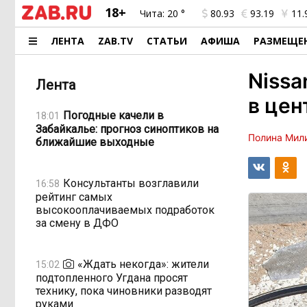
18+
Чита:
20 °
80.93
93.19
11.
ЛЕНТА
ZAB.TV
СТАТЬИ
АФИША
РАЗМЕЩЕ
Nissa
Лента
в цен
Погодные качели в
18:01
Забайкалье: прогноз синоптиков на
Полина Мил
ближайшие выходные
Консультанты возглавили
16:58
рейтинг самых
высокооплачиваемых подработок
за смену в ДФО
«Ждать некогда»: жители
15:02
подтопленного Угдана просят
технику, пока чиновники разводят
руками