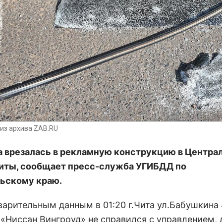
из архива ZAB.RU
 врезалась в рекламную конструкцию в Центра
иты, сообщает пресс-служба УГИБДД по
ьскому краю.
варительным данным в 01:20 г.Чита ул.Бабушкина 
 «Ниссан Вингроуд» не справился с управлением,