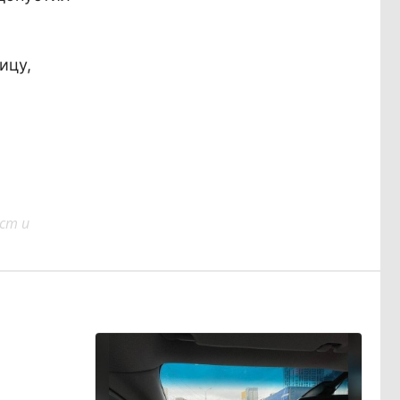
ицу,
ст и