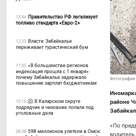
Правительство РФ легализует
13:44
топливо стандарта «Евро-2»
Власти: Забайкалье
12:33
переживает туристический бум
«В большинстве регионов
11:05
индексация прошла с 1 января»:
почему Забайкалье задержало
Фотография 
повышение зарплат бюджетникам
Иномарка
В Каларском округе
районе Ч
10:16
подрядчик и чиновник попали под
Забайкал
уголовные дела
«По пред
598 миллионов улетели в Омск:
08:38
водитель