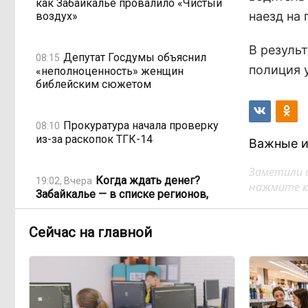
как Забайкалье провалило «Чистый
наезд на
воздух»
В резуль
Депутат Госдумы объяснил
08:15
полиция 
«неполноценность» женщин
библейским сюжетом
Прокуратура начала проверку
08:10
из-за раскопок ТГК-14
Важные и
Заметили 
Когда ждать денег?
19:02, Вчера
нажмите кл
Забайкалье — в списке регионов,
где бюджетники могут остаться без
выплат
Сейчас на главной
«Их масштаб может
17:30, Вчера
превысить весь наш опыт»: Осипов
предупреждает о климатической
угрозе на фоне пожаров в Европе