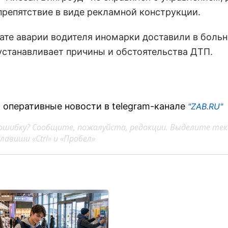
 препятствие в виде рекламной конструкции.
тате аварии водителя иномарки доставили в больн
устанавливает причины и обстоятельства ДТП.
 оперативные новости в telegram-канале
"ZAB.RU"
ошибку? Сообщите, пожалуйста, редакции. Выделите тек
авиши «Ctrl» и «Пробел»