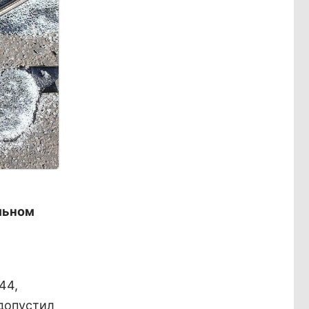
льном
44,
 допустил