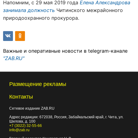
Напомним, с 29 мая 2019 года
Елена Александрова
занимала должность
Читинского межрайонного
природоохранного прокурора.
Важные и оперативные новости в telegram-канале
"ZAB.RU"
Размещение рекламы
Контакты
Сетевое издание ZAB.RU
Адрес редакции:
672038
, Россия, Забайкальский край, г.
Чита
,
ул.
Шилова, д. 100
+7 (3022) 32-55-66
info@zab.ru