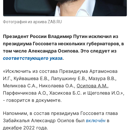
Фотография из архива ZAB.RU
Президент России Владимир Путин исключил из
президиума Госсовета нескольких губернаторов, в
том числе Александра Осипова. Это следует из
соответствующего указа
.
«Исключить из состава Президиума Артамонова
И.Г., Куйвашева Е.В., Лапушкину Е.В., Мазура В.В.,
Меликова С.А
., Николаева О.А.,
Осипова А.М.
,
Парфенчикова А.О., Хасикова Б.С. и Щеголева И.О.»,
- говорится в документе.
Напомним, в состав президиума Госсовета глава
Забайкалья Александр Осипов был
включён
в
декабре 2022 года.