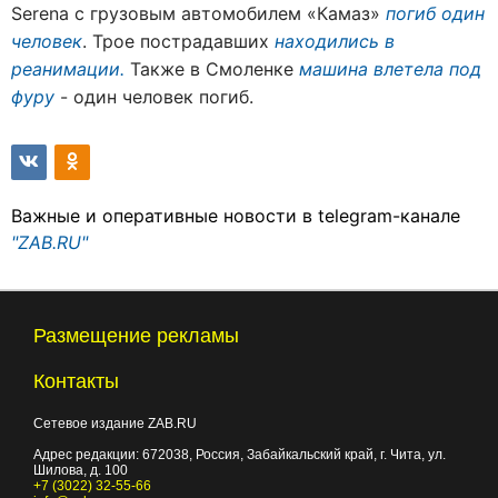
Serena с грузовым автомобилем «Камаз»
погиб один
человек
. Трое пострадавших
находились в
реанимации.
Также в Смоленке
машина влетела под
фуру
- один человек погиб.
Важные и оперативные новости в telegram-канале
"ZAB.RU"
Размещение рекламы
Контакты
Сетевое издание ZAB.RU
Адрес редакции:
672038
, Россия, Забайкальский край, г.
Чита
,
ул.
Шилова, д. 100
+7 (3022) 32-55-66