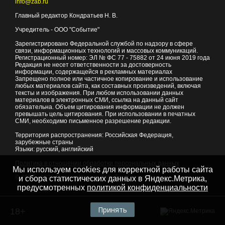
info@zab.ru
Главный редактор Кондратьев Н. В.
Учредитель - ООО "Событие"
Зарегистрировано Федеральной службой по надзору в сфере
связи, информационных технологий и массовых коммуникаций.
Регистрационный номер: ЭЛ № ФС 77 - 75882 от 24 июня 2019 года
Редакция не несет ответственности за достоверность
информации, содержащейся в рекламных материалах
Запрещено полное или частичное копирование и использование
любых материалов сайта, как составных произведений, включая
тексты и изображения. При любом использовании данных
материалов в электронных СМИ, ссылка на данный сайт
обязательна. Объем цитирования информации не должен
превышать цель цитирования. При использовании в печатных
СМИ, необходимо письменное разрешение редакции.
Территория распространения: Российская Федерация,
зарубежные страны
Языки: русский, английский
Политика в отношении обработки персональных данных
Мы используем cookies для корректной работы сайта
© 2007 - 2026
Портал Читы и Забайкальского края
и сбора статистических данных в Яндекс.Метрика,
предусмотренных
политикой конфиденциальности
Принять
18+