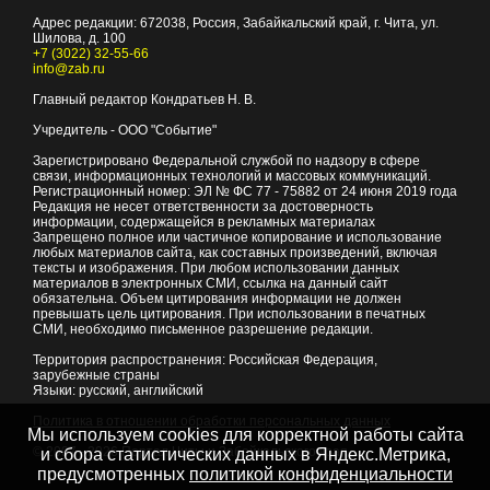
Адрес редакции:
672038
, Россия, Забайкальский край, г.
Чита
,
ул.
Шилова, д. 100
+7 (3022) 32-55-66
info@zab.ru
Главный редактор Кондратьев Н. В.
Учредитель - ООО "Событие"
Зарегистрировано Федеральной службой по надзору в сфере
связи, информационных технологий и массовых коммуникаций.
Регистрационный номер: ЭЛ № ФС 77 - 75882 от 24 июня 2019 года
Редакция не несет ответственности за достоверность
информации, содержащейся в рекламных материалах
Запрещено полное или частичное копирование и использование
любых материалов сайта, как составных произведений, включая
тексты и изображения. При любом использовании данных
материалов в электронных СМИ, ссылка на данный сайт
обязательна. Объем цитирования информации не должен
превышать цель цитирования. При использовании в печатных
СМИ, необходимо письменное разрешение редакции.
Территория распространения: Российская Федерация,
зарубежные страны
Языки: русский, английский
Политика в отношении обработки персональных данных
Мы используем cookies для корректной работы сайта
© 2007 - 2026
Портал Читы и Забайкальского края
и сбора статистических данных в Яндекс.Метрика,
предусмотренных
политикой конфиденциальности