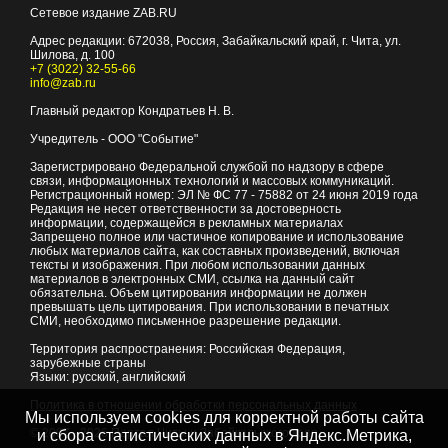
Сетевое издание ZAB.RU
Адрес редакции:
672038
, Россия, Забайкальский край, г.
Чита
,
ул.
Шилова, д. 100
+7 (3022) 32-55-66
info@zab.ru
Главный редактор Кондратьев Н. В.
Учредитель - ООО "Событие"
Зарегистрировано Федеральной службой по надзору в сфере
связи, информационных технологий и массовых коммуникаций.
Регистрационный номер: ЭЛ № ФС 77 - 75882 от 24 июня 2019 года
Редакция не несет ответственности за достоверность
информации, содержащейся в рекламных материалах
Запрещено полное или частичное копирование и использование
любых материалов сайта, как составных произведений, включая
тексты и изображения. При любом использовании данных
материалов в электронных СМИ, ссылка на данный сайт
обязательна. Объем цитирования информации не должен
превышать цель цитирования. При использовании в печатных
СМИ, необходимо письменное разрешение редакции.
Территория распространения: Российская Федерация,
зарубежные страны
Языки: русский, английский
Политика в отношении обработки персональных данных
Мы используем cookies для корректной работы сайта
© 2007 - 2026
Портал Читы и Забайкальского края
и сбора статистических данных в Яндекс.Метрика,