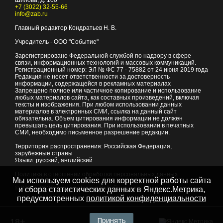
+7 (3022) 32-55-66
info@zab.ru
Главный редактор Кондратьев Н. В.
Учредитель - ООО "Событие"
Зарегистрировано Федеральной службой по надзору в сфере
связи, информационных технологий и массовых коммуникаций.
Регистрационный номер: ЭЛ № ФС 77 - 75882 от 24 июня 2019 года
Редакция не несет ответственности за достоверность
информации, содержащейся в рекламных материалах
Запрещено полное или частичное копирование и использование
любых материалов сайта, как составных произведений, включая
тексты и изображения. При любом использовании данных
материалов в электронных СМИ, ссылка на данный сайт
обязательна. Объем цитирования информации не должен
превышать цель цитирования. При использовании в печатных
СМИ, необходимо письменное разрешение редакции.
Территория распространения: Российская Федерация,
зарубежные страны
Языки: русский, английский
Политика в отношении обработки персональных данных
Мы используем cookies для корректной работы сайта
© 2007 - 2026
Портал Читы и Забайкальского края
и сбора статистических данных в Яндекс.Метрика,
предусмотренных
политикой конфиденциальности
Принять
18+