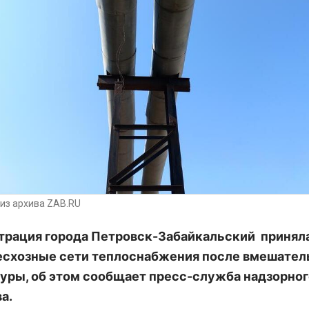
из архива ZAB.RU
рация города Петровск-Забайкальский приняла
есхозные сети теплоснабжения после вмешател
уры, об этом сообщает пресс-служба надзорног
а.