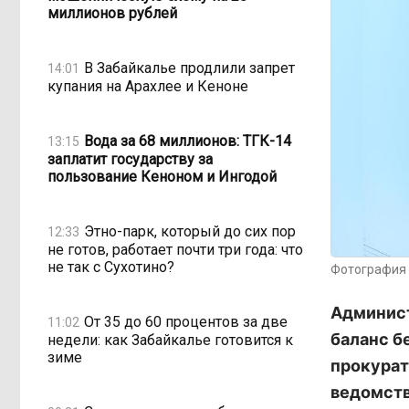
миллионов рублей
В Забайкалье продлили запрет
14:01
купания на Арахлее и Кеноне
Вода за 68 миллионов: ТГК-14
13:15
заплатит государству за
пользование Кеноном и Ингодой
Этно-парк, который до сих пор
12:33
не готов, работает почти три года: что
не так с Сухотино?
Фотография 
Админист
От 35 до 60 процентов за две
11:02
баланс б
недели: как Забайкалье готовится к
зиме
прокурат
ведомств