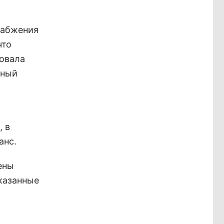
набжения
что
вовала
ьный
, в
анс.
ены
указанные