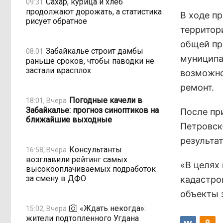
Сахар, курица и хлеб
09:31
продолжают дорожать, а статистика
В ходе п
рисует обратное
территор
общей пр
Забайкалье строит дамбы
08:01
муниципа
раньше сроков, чтобы паводки не
застали врасплох
возможно
ремонт.
Погодные качели в
18:01, Вчера
Забайкалье: прогноз синоптиков на
После пр
ближайшие выходные
Петровск
результа
Консультанты
16:58, Вчера
возглавили рейтинг самых
«В целях
высокооплачиваемых подработок
за смену в ДФО
кадастро
объекты 
«Ждать некогда»:
15:02, Вчера
жители подтопленного Угдана