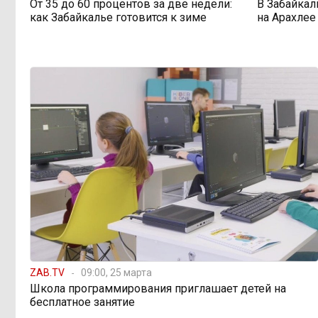
От 35 до 60 процентов за две недели:
В Забайкал
как Забайкалье готовится к зиме
на Арахлее
598 миллионов улетели в
08:38, Вчера
Омск: как Забайкалье провалило
«Чистый воздух»
Депутат Госдумы
08:15, Вчера
объяснил «неполноценность»
женщин библейским сюжетом
Прокуратура начала
08:10, Вчера
проверку из-за раскопок ТГК-14
Когда ждать денег?
19:02, 5 августа
Забайкалье — в списке регионов,
где бюджетники могут остаться без
ZAB.TV
09:00, 25 марта
выплат
Школа программирования приглашает детей на
бесплатное занятие