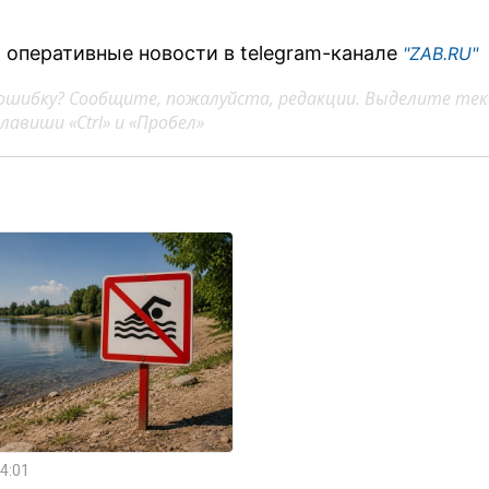
 оперативные новости в telegram-канале
"ZAB.RU"
ошибку? Сообщите, пожалуйста, редакции. Выделите тек
авиши «Ctrl» и «Пробел»
4:01