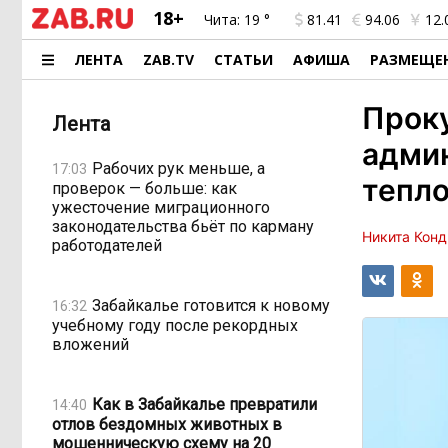
18+
Чита:
19 °
81.41
94.06
12.
ЛЕНТА
ZAB.TV
СТАТЬИ
АФИША
РАЗМЕЩЕ
Проку
Лента
админ
Рабочих рук меньше, а
17:03
тепл
проверок — больше: как
ужесточение миграционного
законодательства бьёт по карману
Никита Конд
работодателей
Забайкалье готовится к новому
16:32
учебному году после рекордных
вложений
Как в Забайкалье превратили
14:40
отлов бездомных животных в
мошенническую схему на 20