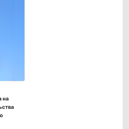
 на
ьства
о