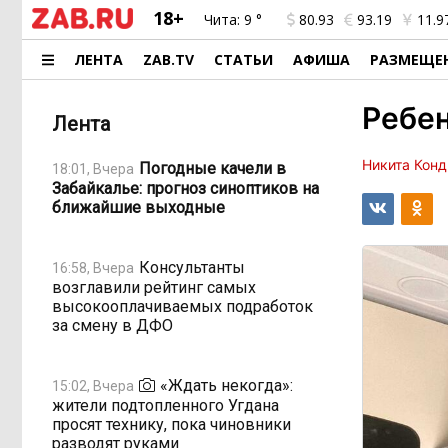
18+
Чита:
9 °
80.93
93.19
11.9
ЛЕНТА
ZAB.TV
СТАТЬИ
АФИША
РАЗМЕЩЕ
Ребен
Лента
Никита Конд
Погодные качели в
18:01, Вчера
Забайкалье: прогноз синоптиков на
ближайшие выходные
Консультанты
16:58, Вчера
возглавили рейтинг самых
высокооплачиваемых подработок
за смену в ДФО
«Ждать некогда»:
15:02, Вчера
жители подтопленного Угдана
просят технику, пока чиновники
разводят руками