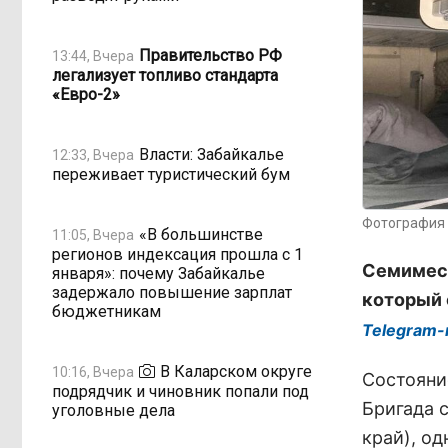
Правительство РФ
13:44, Вчера
легализует топливо стандарта
«Евро-2»
Власти: Забайкалье
12:33, Вчера
переживает туристический бум
Фотография 
«В большинстве
11:05, Вчера
регионов индексация прошла с 1
Семимеся
января»: почему Забайкалье
задержало повышение зарплат
который 
бюджетникам
Telegram-
В Каларском округе
10:16, Вчера
Состояни
подрядчик и чиновник попали под
Бригада 
уголовные дела
край), о