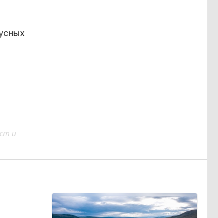
русных
ст и