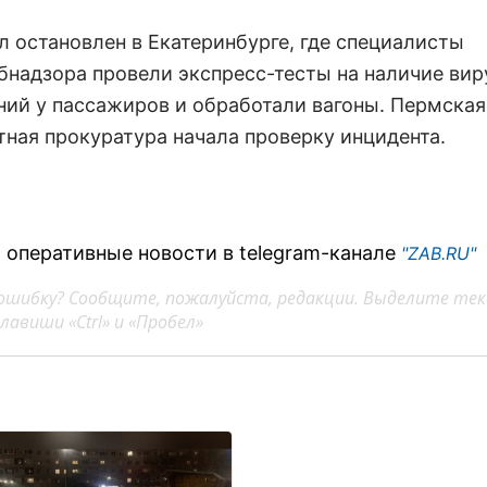
л остановлен в Екатеринбурге, где специалисты
бнадзора провели экспресс-тесты на наличие ви
ний у пассажиров и обработали вагоны. Пермская
тная прокуратура начала проверку инцидента.
 оперативные новости в telegram-канале
"ZAB.RU"
ошибку? Сообщите, пожалуйста, редакции. Выделите тек
авиши «Ctrl» и «Пробел»