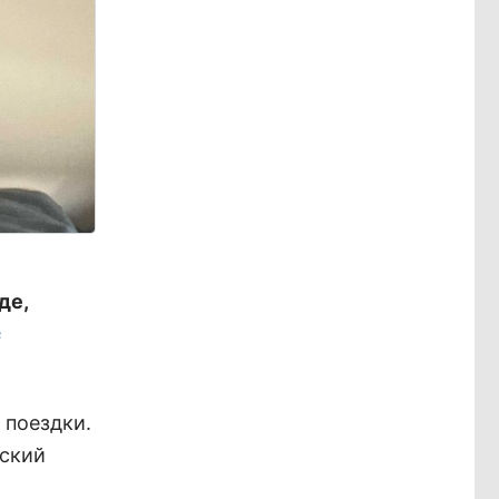
де,
в
 поездки.
мский