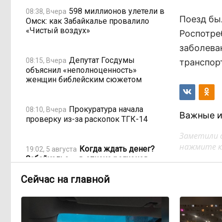
598 миллионов улетели в
08:38, Вчера
Поезд бы
Омск: как Забайкалье провалило
«Чистый воздух»
Роспотре
заболева
Депутат Госдумы
08:15, Вчера
транспор
объяснил «неполноценность»
женщин библейским сюжетом
Прокуратура начала
08:10, Вчера
Важные и
проверку из-за раскопок ТГК-14
Заметили 
нажмите кл
Когда ждать денег?
19:02, 5 августа
Забайкалье — в списке регионов,
где бюджетники могут остаться без
выплат
Сейчас на главной
«Их масштаб может
17:30, 5 августа
превысить весь наш опыт»: Осипов